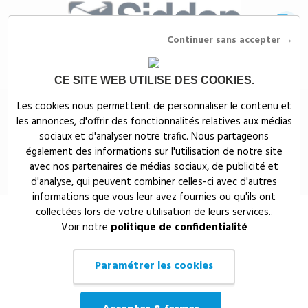
Continuer sans accepter →
CE SITE WEB UTILISE DES COOKIES.
Siddep
>
Objets publicitaires
>
Maison, bien-être & nature publicitaires
>
Les cookies nous permettent de personnaliser le contenu et
Cuisine
>
Accessoires de vin publicitaires
>
KIT SOMMELIER EN COFFRET
les annonces, d'offrir des fonctionnalités relatives aux médias
BOIS - IT2658
sociaux et d'analyser notre trafic. Nous partageons
KIT SOMMELIER EN COFFRET
également des informations sur l'utilisation de notre site
avec nos partenaires de médias sociaux, de publicité et
BOIS - IT2658
d'analyse, qui peuvent combiner celles-ci avec d'autres
informations que vous leur avez fournies ou qu'ils ont
collectées lors de votre utilisation de leurs services..
Voir notre
politique de confidentialité
Paramétrer les cookies