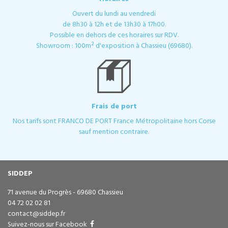
Ouvert du lundi au vendredi
de 8h30 à 12h et de 13h30 à 17h00.
Possible en dehors de ces horaires sur RDV.
Showroom : 100m² d'exposition à Chassieu (69680).
Frais de port
Nos tarifs sont FRANCO DE PORT France Métropolitaine hors Corse
sauf mention contraire.
SIDDEP
71 avenue du Progrès - 69680 Chassieu
04 72 02 02 81
contact@siddep.fr
Suivez-nous sur Facebook