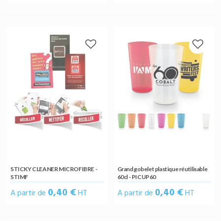
STICKY CLEANER MICROFIBRE -
Grand gobelet plastique réutilisable
STIMF
60cl - PICUP60
0,40 €
0,40 €
A partir de
HT
A partir de
HT