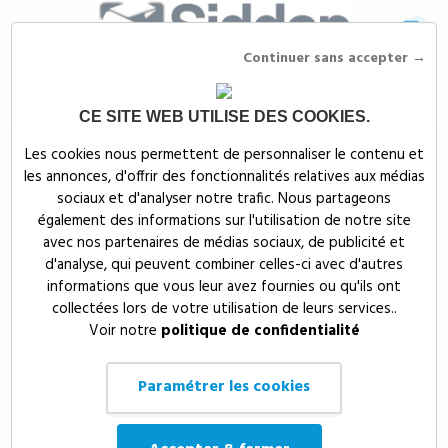
Continuer sans accepter →
CE SITE WEB UTILISE DES COOKIES.
Siddep
>
Objets publicitaires
Les cookies nous permettent de personnaliser le contenu et
les annonces, d'offrir des fonctionnalités relatives aux médias
Objets publicitaires
sociaux et d'analyser notre trafic. Nous partageons
également des informations sur l'utilisation de notre site
Siddep fabrique et vend des
produits adaptés à tous les
avec nos partenaires de médias sociaux, de publicité et
budgets. Objets publicitaires d’entreprise haut de
d'analyse, qui peuvent combiner celles-ci avec d'autres
gamme
pour les professionnels. Spécialistes du marquage
informations que vous leur avez fournies ou qu'ils ont
personnalisé et soigné, nous vous fournissons des produits à la qualité
collectées lors de votre utilisation de leurs services..
irréprochable.
Voir notre
politique de confidentialité
Que vous souhaitiez offrir des cadeaux d’affaires à votre personnel ou
que vous souhaitiez communiquer à vos clients le nom de votre
Paramétrer les cookies
société, nous proposons des milliers d'objets d’entreprise originaux.
Conçus avec des techniques de marquage d'objet approuvées –
tampographie, gravure laser, sérigraphie, transfert, broderie -, nos