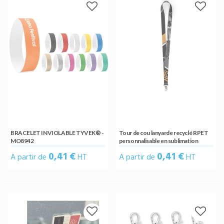
BRACELET INVIOLABLE TYVEK® -
Tour de cou lanyarde recyclé RPET
MO8942
personnalisable en sublimation
0,41 €
0,41 €
A partir de
HT
A partir de
HT