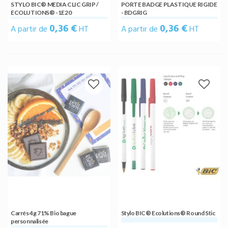
STYLO BIC® MEDIA CLIC GRIP /
PORTE BADGE PLASTIQUE RIGIDE
ECOLUTIONS® -1E20
- BDGRIG
0,36 €
0,36 €
A partir de
HT
A partir de
HT
Carrés 4g 71% Bio bague
Stylo BIC® Ecolutions® Round Stic
personnalisée