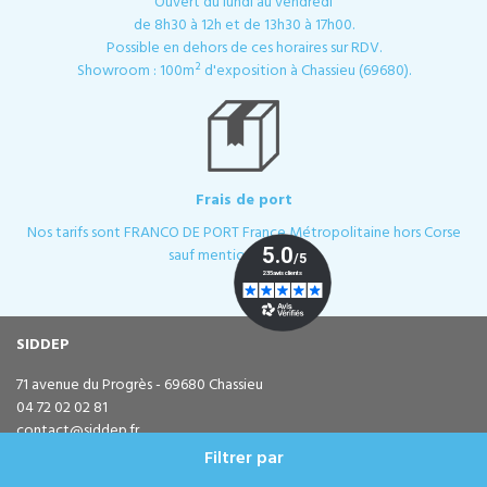
Ouvert du lundi au vendredi
de 8h30 à 12h et de 13h30 à 17h00.
Possible en dehors de ces horaires sur RDV.
Showroom : 100m² d'exposition à Chassieu (69680).
Frais de port
Nos tarifs sont FRANCO DE PORT France Métropolitaine hors Corse
sauf mention contraire.
SIDDEP
71 avenue du Progrès - 69680 Chassieu
04 72 02 02 81
contact@siddep.fr
Suivez-nous sur Facebook
Filtrer par