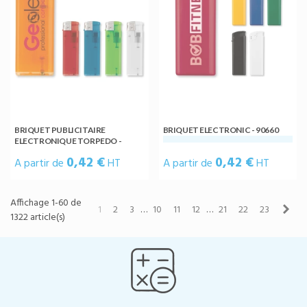
BRIQUET PUBLICITAIRE
BRIQUET ELECTRONIC - 90660
ELECTRONIQUE TORPEDO -
90610
0,42 €
0,42 €
A partir de
HT
A partir de
HT
Affichage 1-60 de
Sui
1
2
3
…
10
11
12
…
21
22
23
1322 article(s)