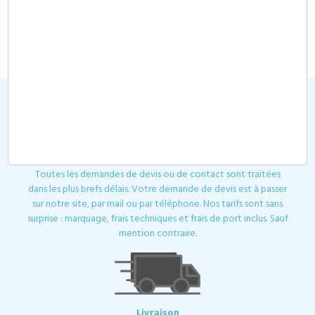
36,25 €
48,10 €
A partir de
HT
A partir de
HT
Affichage 1-12 de 12 article(s)
Devis
Toutes les demandes de devis ou de contact sont traitées
dans les plus brefs délais. Votre demande de devis est à passer
sur notre site, par mail ou par téléphone. Nos tarifs sont sans
surprise : marquage, frais techniques et frais de port inclus. Sauf
mention contraire.
Livraison