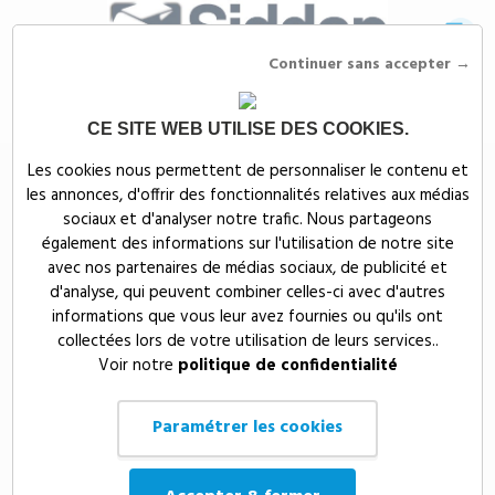
Continuer sans accepter →
CE SITE WEB UTILISE DES COOKIES.
Siddep
>
Objets publicitaires
>
Publicité gourmande publicitaire
>
Les cookies nous permettent de personnaliser le contenu et
Coffrets gourmands publicitaires
les annonces, d'offrir des fonctionnalités relatives aux médias
Coffrets gourmands
sociaux et d'analyser notre trafic. Nous partageons
également des informations sur l'utilisation de notre site
publicitaires
avec nos partenaires de médias sociaux, de publicité et
d'analyse, qui peuvent combiner celles-ci avec d'autres
informations que vous leur avez fournies ou qu'ils ont
Prix, croissant
12
collectées lors de votre utilisation de leurs services..
Voir notre
politique de confidentialité
Paramétrer les cookies