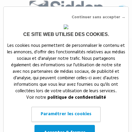
Continuer sans accepter →
CE SITE WEB UTILISE DES COOKIES.
Siddep
>
Textiles publicitaires
Les cookies nous permettent de personnaliser le contenu et
les annonces, d'offrir des fonctionnalités relatives aux médias
Textiles publicitaires
sociaux et d'analyser notre trafic. Nous partageons
également des informations sur l'utilisation de notre site
Grâce à notre catégorie
textile personnalisable
, nous vous
avec nos partenaires de médias sociaux, de publicité et
proposons plusieurs gammes de vêtements et accessoires
d'analyse, qui peuvent combiner celles-ci avec d'autres
personnalisés, à découvrir en ligne à des prix réellement compétitifs.
informations que vous leur avez fournies ou qu'ils ont
Que vous souhaitiez acheter un polo, une parka, une chemise ou une
collectées lors de votre utilisation de leurs services..
casquette, Siddep met à votre disposition des produits textiles haut
Voir notre
politique de confidentialité
de gamme. Personnalisés sur demandes, nos vêtements pour homme
ou femme sont disponibles dans toutes les tailles. Pour compléter
notre catégorie de textile publicitaire, nous disposons d’une rubrique
Paramétrer les cookies
spécialement dédiée aux
accessoires de bagagerie
.
Retrouvez l'ensemble de nos collections et accessoires textiles,