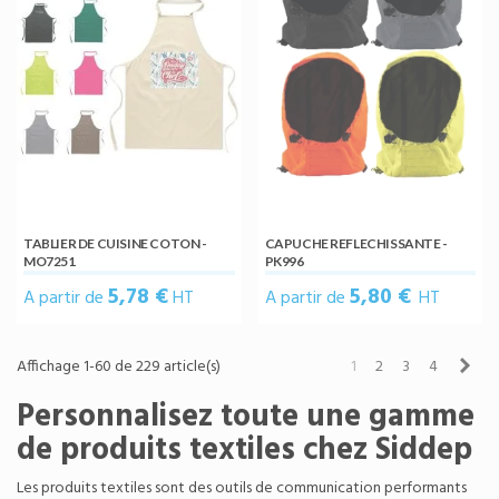
TABLIER DE CUISINE COTON -
CAPUCHE REFLECHISSANTE -
MO7251
PK996
5,78 €
5,80 €
A partir de
HT
A partir de
HT
Sui
Affichage 1-60 de 229 article(s)
1
2
3
4
Personnalisez toute une gamme
de produits textiles chez Siddep
Les produits textiles sont des outils de communication performants