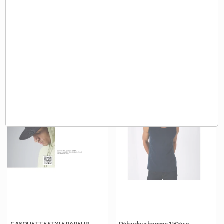
Tee-shirt homme manches longues
CASQUETTE DOYLE 5 PANNEAUX
150 éco-responsable
COTON LOURD - 38677890
4,15 €
4,50 €
A partir de
HT
A partir de
HT
CASQUETTE STYLE RAPEUR -
Débardeur homme 150 éco-