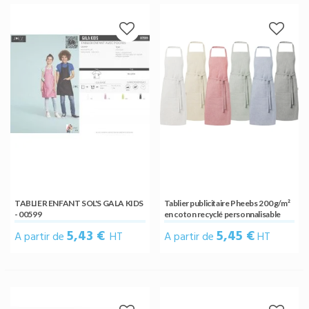
TABLIER ENFANT SOL'S GALA KIDS
Tablier publicitaire Pheebs 200 g/m²
- 00599
en coton recyclé personnalisable
5,43 €
5,45 €
A partir de
HT
A partir de
HT