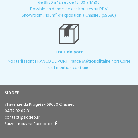
de 8h30 à 12h et de 13h30 à 17h00.
Possible en dehors de ces horaires sur RDV.
Showroom : 100m² d'exposition à Chassieu (69680).
Frais de port
Nos tarifs sont FRANCO DE PORT France Métropolitaine hors Corse
sauf mention contraire.
SIDDEP
71 avenue du Progrès - 69680 Chassieu
04 72 02 02 81
contact@siddep.fr
Suivez-nous sur Facebook