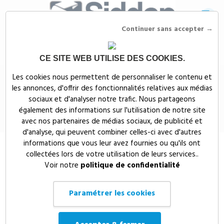
Continuer sans accepter →
CE SITE WEB UTILISE DES COOKIES.
Siddep
>
Textiles publicitaires
>
T-shirts publicitaires
>
Tee-shirt homme
Les cookies nous permettent de personnaliser le contenu et
col rond Original T 140
les annonces, d'offrir des fonctionnalités relatives aux médias
Tee-shirt homme col rond Original
sociaux et d'analyser notre trafic. Nous partageons
également des informations sur l'utilisation de notre site
T 140
avec nos partenaires de médias sociaux, de publicité et
d'analyse, qui peuvent combiner celles-ci avec d'autres
informations que vous leur avez fournies ou qu'ils ont
collectées lors de votre utilisation de leurs services..
Voir notre
politique de confidentialité
Paramétrer les cookies