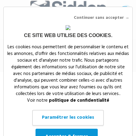
Continuer sans accepter →
CE SITE WEB UTILISE DES COOKIES.
Siddep
>
Textiles publicitaires
>
Textile publicitaire divers et autres
Les cookies nous permettent de personnaliser le contenu et
accessoires
>
GANTS POLAIRE - PK880
les annonces, d'offrir des fonctionnalités relatives aux médias
GANTS POLAIRE - PK880
sociaux et d'analyser notre trafic. Nous partageons
également des informations sur l'utilisation de notre site
avec nos partenaires de médias sociaux, de publicité et
d'analyse, qui peuvent combiner celles-ci avec d'autres
informations que vous leur avez fournies ou qu'ils ont
collectées lors de votre utilisation de leurs services..
Voir notre
politique de confidentialité
Paramétrer les cookies