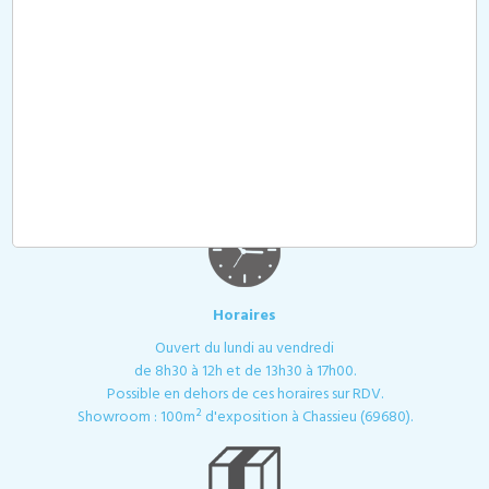
Livraison
Nos délais de livraisons sont en moyenne de 8 jours sauf
mention contraire.
Délai Express possible, contactez nous.
Horaires
Ouvert du lundi au vendredi
de 8h30 à 12h et de 13h30 à 17h00.
Possible en dehors de ces horaires sur RDV.
Showroom : 100m² d'exposition à Chassieu (69680).