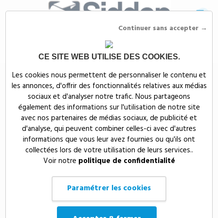
Continuer sans accepter →
CE SITE WEB UTILISE DES COOKIES.
Siddep
>
Textiles publicitaires
>
Shorts publicitaires
Les cookies nous permettent de personnaliser le contenu et
les annonces, d'offrir des fonctionnalités relatives aux médias
Shorts publicitaires
sociaux et d'analyser notre trafic. Nous partageons
également des informations sur l'utilisation de notre site
Prix, croissant
8
avec nos partenaires de médias sociaux, de publicité et
d'analyse, qui peuvent combiner celles-ci avec d'autres
informations que vous leur avez fournies ou qu'ils ont
collectées lors de votre utilisation de leurs services..
Voir notre
politique de confidentialité
Paramétrer les cookies