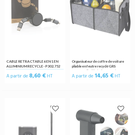
CABLE RETRACTABLE 6 EN 1 EN
Organisateur de coffre de voiture
ALUMINIUM RECYCLE - P302.752
pliable en feutre recyclé GRS
personnalisable (gris moyen)
8,60 €
14,65 €
A partir de
HT
A partir de
HT