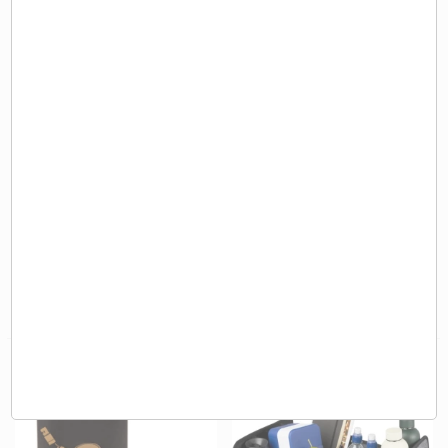
DIFFUSEUR USB D'HUILES
Kit de nettoyage pour voiture
ESSENTIELLES - DIPA604
7,30 €
7,50 €
A partir de
HT
A partir de
HT