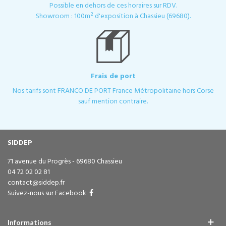
Possible en dehors de ces horaires sur RDV.
Showroom : 100m² d'exposition à Chassieu (69680).
Frais de port
Nos tarifs sont FRANCO DE PORT France Métropolitaine hors Corse
sauf mention contraire.
SIDDEP
71 avenue du Progrès - 69680 Chassieu
04 72 02 02 81
contact@siddep.fr
Suivez-nous sur Facebook
Informations