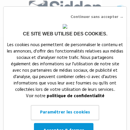
Continuer sans accepter →
CE SITE WEB UTILISE DES COOKIES.
Siddep
>
Objets publicitaires
>
Outils et accessoires auto publicitaires
>
Les cookies nous permettent de personnaliser le contenu et
Accessoires auto publicitaires
les annonces, d'offrir des fonctionnalités relatives aux médias
Accessoires auto
sociaux et d'analyser notre trafic. Nous partageons
également des informations sur l'utilisation de notre site
publicitaires
avec nos partenaires de médias sociaux, de publicité et
d'analyse, qui peuvent combiner celles-ci avec d'autres
informations que vous leur avez fournies ou qu'ils ont
Disques de stationnement, porte carte grise publicitaire, gratte glace
collectées lors de votre utilisation de leurs services..
sont les produits personnalisés obligatoires dans votre véhicule. Le
Voir notre
politique de confidentialité
chargeur allume cigare ou porte téléphone personnalisés resteront en
permanence dans le véhicule de votre prospect, clients ou
collaborateurs.
Paramétrer les cookies
Votre logo visible sur tous les trajets professionnels ou personnels du
conducteur mais aussi des passagers. Pensez à ces accessoires de
voiture personnalisés