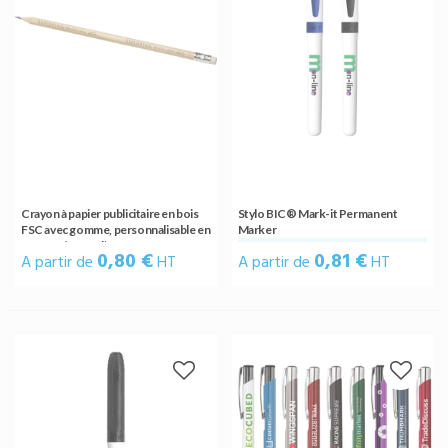
Crayon à papier publicitaire en bois
Stylo BIC® Mark-it Permanent
FSC avec gomme, personnalisable en
Marker
gravure (naturel)
0,80 €
0,81 €
A partir de
HT
A partir de
HT