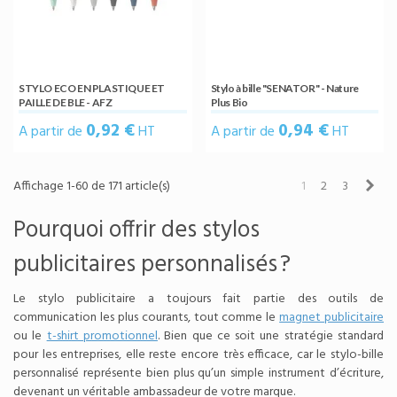
STYLO ECO EN PLASTIQUE ET
Stylo à bille "SENATOR" - Nature
PAILLE DE BLE - AFZ
Plus Bio
0,92 €
0,94 €
A partir de
HT
A partir de
HT
Sui
Affichage 1-60 de 171 article(s)
1
2
3
Pourquoi offrir des stylos
publicitaires personnalisés ?
Le stylo publicitaire a toujours fait partie des outils de
communication les plus courants, tout comme le
magnet publicitaire
ou le
t-shirt promotionnel
. Bien que ce soit une stratégie standard
pour les entreprises, elle reste encore très efficace, car le stylo-bille
personnalisé représente bien plus qu’un simple instrument d’écriture,
devenant un véritable ambassadeur de votre marque.