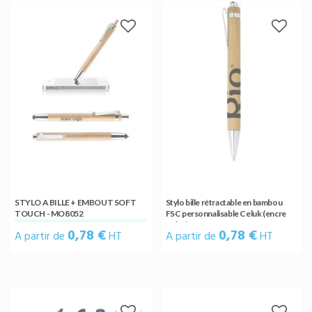
STYLO A BILLE + EMBOUT SOFT
Stylo bille rétractable en bambou
TOUCH - MO8052
FSC personnalisable Celuk (encre
noire)
0,78 €
0,78 €
A partir de
HT
A partir de
HT