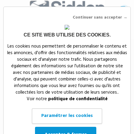
Continuer sans accepter →
CE SITE WEB UTILISE DES COOKIES.
Siddep
>
Objets publicitaires
>
Objets d'écriture publicitaires
>
Stylos
Les cookies nous permettent de personnaliser le contenu et
publicitaires
les annonces, d'offrir des fonctionnalités relatives aux médias
Stylos publicitaires
sociaux et d'analyser notre trafic. Nous partageons
également des informations sur l'utilisation de notre site
personnalisés
avec nos partenaires de médias sociaux, de publicité et
d'analyse, qui peuvent combiner celles-ci avec d'autres
informations que vous leur avez fournies ou qu'ils ont
Le stylo personnalisé fait partie des grands classiques de la
collectées lors de votre utilisation de leurs services..
communication par l’objet. Utile au quotidien et facile à
Voir notre
politique de confidentialité
personnaliser, il véhicule l’image de marque d’une entreprise et assure
une visibilité fréquente et durable. Découvrez toute la gamme de
stylos personnalisables
de chez Siddep.
Paramétrer les cookies
Suiv
Prix, croissant
60
1/3