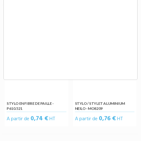
STYLO EN FIBRE DE PAILLE -
STYLO / STYLET ALUMINIUM
P610.521
NEILO - MO8209
0,74 €
0,76 €
A partir de
HT
A partir de
HT