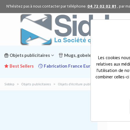
N'hésitez pas à nous contacter par téléphone:
04 72 02 02 81
, par ma
Objets publicitaires
Mugs, gobelets & gourdes public
Les cookies nous
relatives aux méd
Best Sellers
Fabrication France Europe
Promotion
l'utilisation de 
combiner celles-ci
Siddep
>
Objets publicitaires
>
Objets d'écriture publicitaires
>
Stylos publici
STYLO
Prix, croissant