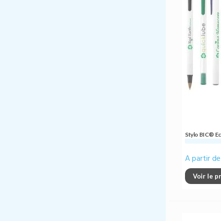
Stylo BIC® Ec
A partir d
Voir le p