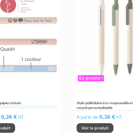
En promo !
 papier en bois
Stylo publicitaire éco-responsable en 
recyclé personnalisable
0,26 €
0,26 €
e
HT
A partir de
HT
roduit
Voir le produit