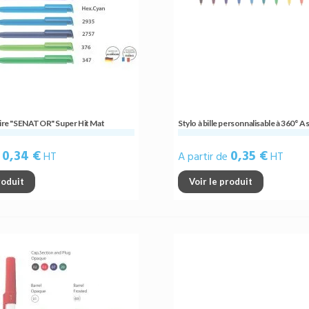
taire "SENATOR" Super Hit Mat
Stylo à bille personnalisable à 360° A
0,34 €
0,35 €
e
HT
A partir de
HT
roduit
Voir le produit