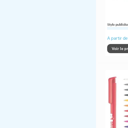
Stylo publici
A partir d
Voir le p