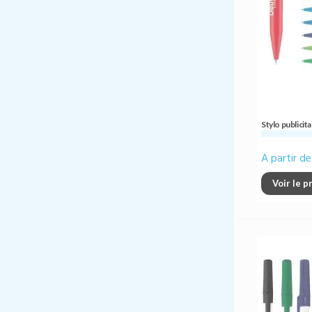
Stylo publici
A partir d
Voir le p