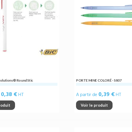
olutions® Round Stic
PORTE MINE COLORÉ - S807
0,38 €
0,39 €
e
HT
A partir de
HT
roduit
Voir le produit