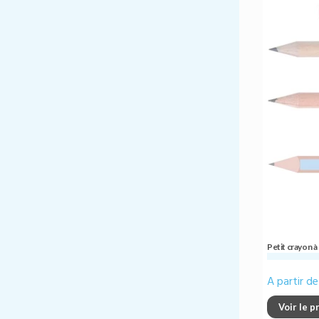
Petit crayon à
A partir d
Voir le p