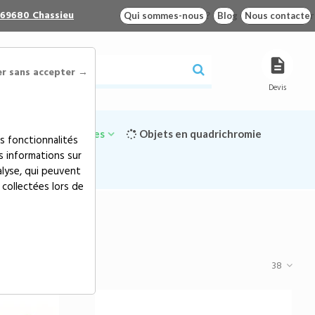
 69680 Chassieu
Qui sommes-nous ?
Blog
Nous contacter
er sans accepter →
Devis
Goodies écologiques
Objets en quadrichromie
s fonctionnalités
s informations sur
alyse, qui peuvent
 collectées lors de
RS
38