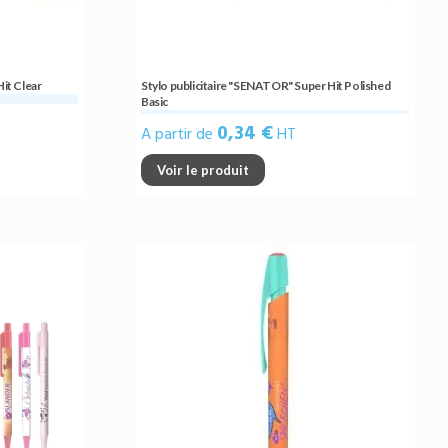
it Clear
Stylo publicitaire "SENATOR" Super Hit Polished
Basic
0,34 €
A partir de
HT
Voir le produit