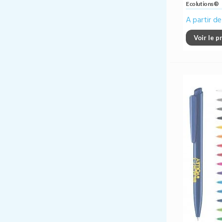
Ecolutions®
A partir d
Voir le p