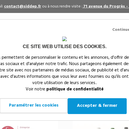
il:
contact@siddep.fr
ou à nous rendre visite :
71 avenue du Progrès -
Continu
CE SITE WEB UTILISE DES COOKIES.
itaires
Par événement
Textiles publicitaires
 permettent de personnaliser le contenu et les annonces, d'offrir de
ias sociaux et d'analyser notre trafic. Nous partageons également de
s
notre site avec nos partenaires de médias sociaux, de publicité et d'an
 avec d'autres informations que vous leur avez fournies ou qu'ils ont
votre utilisation de leurs services..
taires
>
Stylos publicitaires pas chers(233)
Voir notre
politique de confidentialité
S PUBLICITAIRES PAS CHE
Paramétrer les cookies
Accepter & fermer