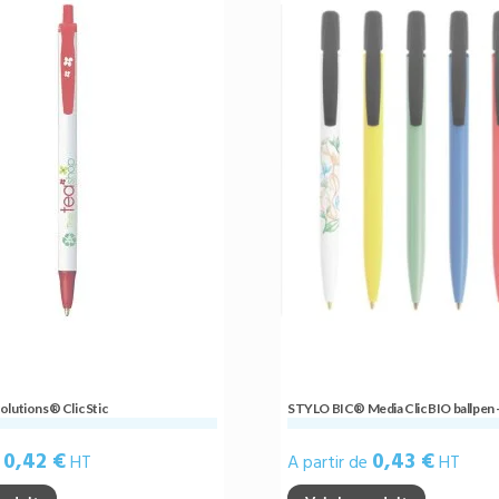
olutions® Clic Stic
STYLO BIC® Media Clic BIO ballpen 
0,42 €
0,43 €
e
HT
A partir de
HT