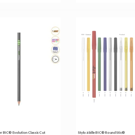
er BIC® Evolution Classic Cut
Stylo à bille BIC® Round Stic®