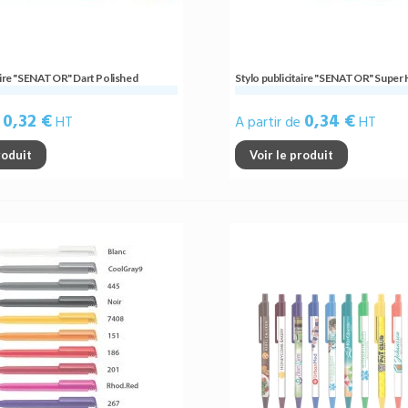
taire "SENATOR" Dart Polished
Stylo publicitaire "SENATOR" Super H
0,32 €
0,34 €
e
HT
A partir de
HT
roduit
Voir le produit