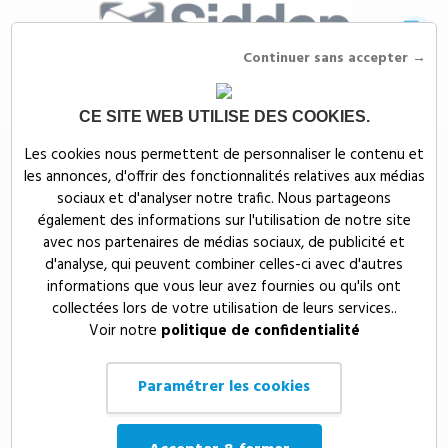
Continuer sans accepter →
CE SITE WEB UTILISE DES COOKIES.
Siddep
>
Objets publicitaires
>
Objets d'écriture publicitaires
>
Stylos
Les cookies nous permettent de personnaliser le contenu et
publicitaires
>
Parures de stylos publicitaires
les annonces, d'offrir des fonctionnalités relatives aux médias
Parures de stylos
sociaux et d'analyser notre trafic. Nous partageons
également des informations sur l'utilisation de notre site
publicitaires
avec nos partenaires de médias sociaux, de publicité et
d'analyse, qui peuvent combiner celles-ci avec d'autres
informations que vous leur avez fournies ou qu'ils ont
Que ce soit pour offrir à vos clients ou pour équiper vos
collectées lors de votre utilisation de leurs services..
collaborateurs, nos
parures
sauront présenter votre entreprise sous
Voir notre
politique de confidentialité
son plus beau jour. Sélectionnées parmi les plus grandes marques
(Pierre Cardin, Galimard, Opéra, Everflow...), nos parures sont
synonymes de qualité et d’esthétique. En outre, avec le spécialiste de
Paramétrer les cookies
la distribution d’objets publicitaires, vous avez la possibilité de
personnaliser vos parures. Alors, n’hésitez plus à demander un devis !