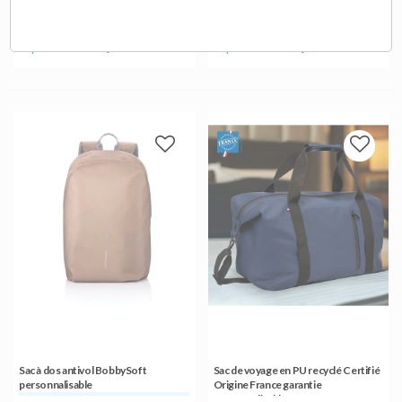
Sac à dos ordinateur en polyester
SAC A DOS POUR ORDINATEUR
recyclé made in Europe
PORTABLE 15" - P762.172
personnalisable
45,05 €
47,01 €
A partir de
HT
A partir de
HT
Sac à dos antivol BobbySoft
Sac de voyage en PU recyclé Certifié
personnalisable
Origine France garantie
personnalisable