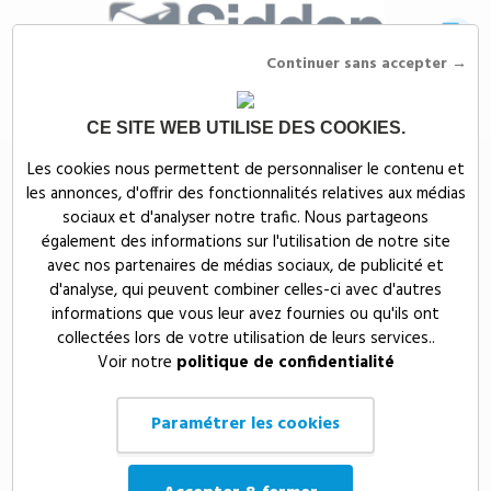
Continuer sans accepter →
CE SITE WEB UTILISE DES COOKIES.
Siddep
>
Objets publicitaires
>
Sacs, bagages & maroquineries
Les cookies nous permettent de personnaliser le contenu et
publicitaires
>
Sacs et pochettes ordinateurs publicitaires
les annonces, d'offrir des fonctionnalités relatives aux médias
Sacs et pochettes
sociaux et d'analyser notre trafic. Nous partageons
également des informations sur l'utilisation de notre site
ordinateurs publicitaires
avec nos partenaires de médias sociaux, de publicité et
d'analyse, qui peuvent combiner celles-ci avec d'autres
informations que vous leur avez fournies ou qu'ils ont
Prix, croissant
41
collectées lors de votre utilisation de leurs services..
Voir notre
politique de confidentialité
Paramétrer les cookies