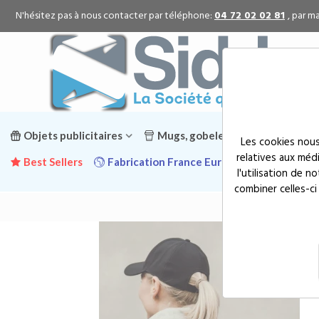
N'hésitez pas à nous contacter par téléphone:
04 72 02 02 81
, par ma
Objets publicitaires
Mugs, gobelets & gourdes public
Les cookies nous
relatives aux méd
Best Sellers
Fabrication France Europe
Promotion
l'utilisation de 
combiner celles-ci