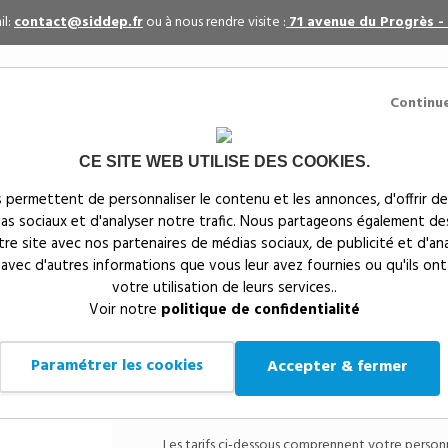
il:
contact@siddep.fr
ou à nous rendre visite :
71 avenue du Progrès -
Continu
CE SITE WEB UTILISE DES COOKIES.
itaires
Par événement
Textiles publicitaires
 permettent de personnaliser le contenu et les annonces, d'offrir de
ias sociaux et d'analyser notre trafic. Nous partageons également de
s
notre site avec nos partenaires de médias sociaux, de publicité et d'an
 avec d'autres informations que vous leur avez fournies ou qu'ils ont
votre utilisation de leurs services..
Siddep
>
Objets publicitaires
>
Sacoche de vélo Baltimo
Voir notre
politique de confidentialité
Sacoche de vélo 
Paramétrer les cookies
Accepter & fermer
Référenc
Roulez léger, roulez malin : découvrez no
Les tarifs ci-dessous comprennent votre personnal