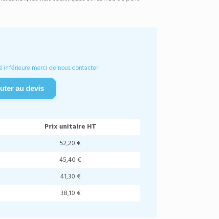
é inférieure merci de nous contacter.
uter au devis
Prix unitaire HT
52,20 €
45,40 €
41,30 €
38,10 €