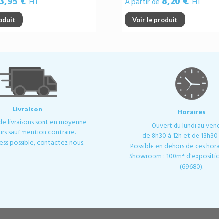
3,95 €
8,20 €
HT
A partir de
HT
roduit
Voir le produit
Livraison
Horaires
 de livraisons sont en moyenne
Ouvert du lundi au ven
urs sauf mention contraire.
de 8h30 à 12h et de 13h30 
ess possible, contactez nous.
Possible en dehors de ces horai
Showroom : 100m² d'expositio
(69680).