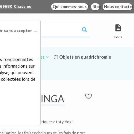
 69680 Chassieu
Qui sommes-nous ?
Blog
Nous contacter
er sans accepter →
Devis
Goodies écologiques
Objets en quadrichromie
s fonctionnalités
s informations sur
alyse, qui peuvent
 collectées lors de
re VINGA
Baltimore VINGA
e:
501821
s sacoches de vélo pratiques et stylées !
isation, les frais techniques et les frais de port