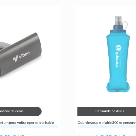
mande de devis
Demande de devis
arfum pour voiture personnalisable
Gourde souple pliable 500 ml personn