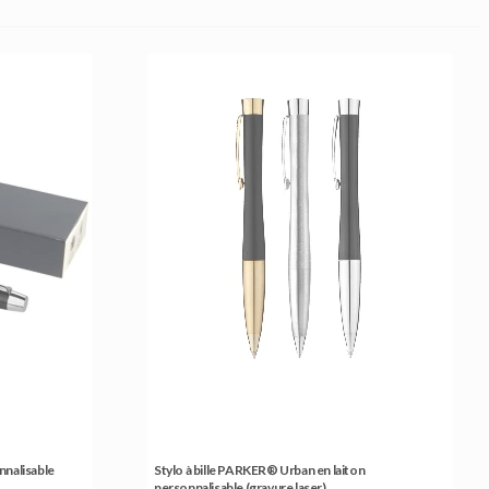
nnalisable
Stylo à bille PARKER® Urban en laiton
personnalisable (gravure laser)