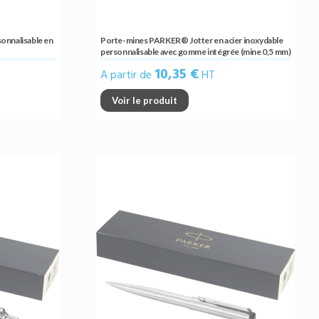
sonnalisable en
Porte-mines PARKER® Jotter en acier inoxydable
personnalisable avec gomme intégrée (mine 0,5 mm)
10,35 €
A partir de
HT
Voir le produit