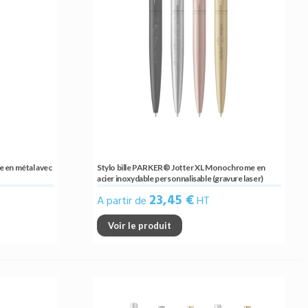
e en métal avec
Stylo bille PARKER® Jotter XL Monochrome en
acier inoxydable personnalisable (gravure laser)
23,45 €
A partir de
HT
Voir le produit