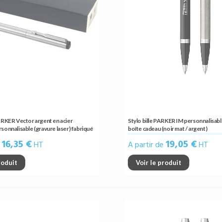
PARKER Vector argent en acier
Stylo bille PARKER IM personnalisabl
sonnalisable (gravure laser) fabriqué
boîte cadeau (noir mat / argent)
16,35 €
19,05 €
e
HT
A partir de
HT
roduit
Voir le produit