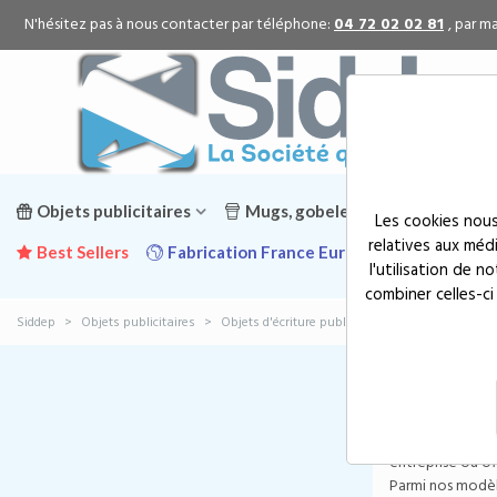
N'hésitez pas à nous contacter par téléphone:
04 72 02 02 81
, par ma
Objets publicitaires
Mugs, gobelets & gourdes public
Les cookies nous
relatives aux méd
Best Sellers
Fabrication France Europe
Promotion
l'utilisation de 
combiner celles-ci
Siddep
>
Objets publicitaires
>
Objets d'écriture publicitaires
>
Stylos de mar
Stylos
Le stylo Parker 
inégalée, le sty
entreprise ou off
Parmi nos modèle