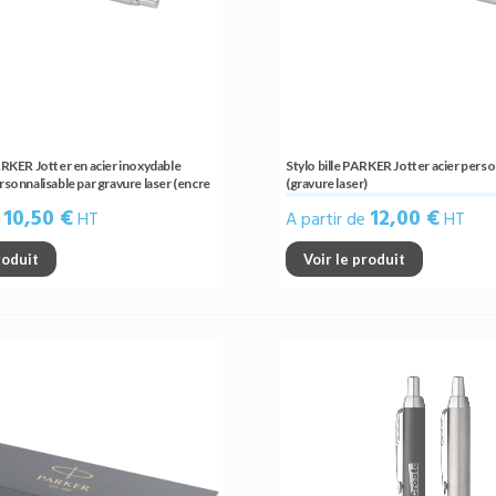
PARKER Jotter en acier inoxydable
Stylo bille PARKER Jotter acier perso
ersonnalisable par gravure laser (encre
(gravure laser)
10,50 €
12,00 €
e
HT
A partir de
HT
roduit
Voir le produit