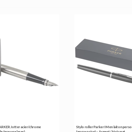
ARKER Jotter acier/chrome
Stylo roller Parker IM en laiton perso
e (gravure laser)
(encre noire) – Argent / Noir mat