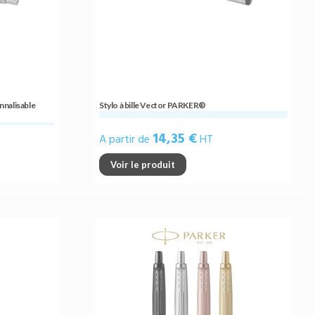
nnalisable
Stylo à bille Vector PARKER®
14,35 €
A partir de
HT
Voir le produit