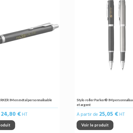
PARKER IM en métal personnalisable
Stylo roller Parker® IM personnalisa
et argent
24,80 €
25,05 €
e
HT
A partir de
HT
roduit
Voir le produit