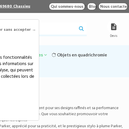
 69680 Chassieu
Qui sommes-nous ?
Blog
Nous contacter
er sans accepter →
Devis
Goodies écologiques
Objets en quadrichromie
s fonctionnalités
s informations sur
alyse, qui peuvent
 collectées lors de
nalité. Connu mondialement pour ses designs raffinés et sa performance
mbassadeur de votre marque. Que vous souhaitiez promouvoir votre
quer les esprits.
rker, apprécié pour sa praticité, et le prestigieux stylo à plume Parker,