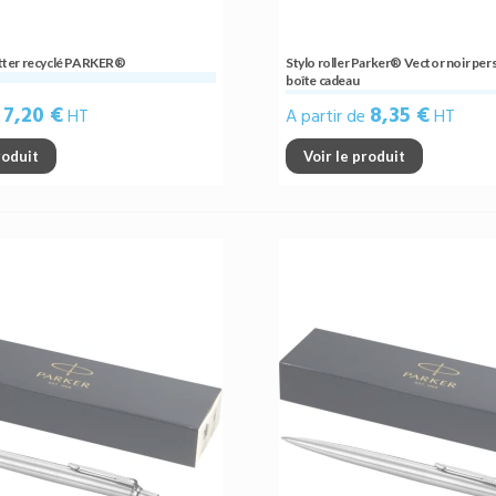
Jotter recyclé PARKER®
Stylo roller Parker® Vector noir per
boîte cadeau
7,20 €
8,35 €
e
HT
A partir de
HT
roduit
Voir le produit