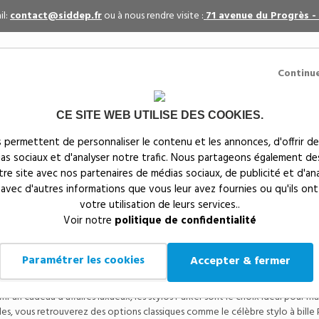
il:
contact@siddep.fr
ou à nous rendre visite :
71 avenue du Progrès -
Continu
CE SITE WEB UTILISE DES COOKIES.
itaires
Par événement
Textiles publicitaires
 permettent de personnaliser le contenu et les annonces, d'offrir de
ias sociaux et d'analyser notre trafic. Nous partageons également de
s
notre site avec nos partenaires de médias sociaux, de publicité et d'an
 avec d'autres informations que vous leur avez fournies ou qu'ils ont
votre utilisation de leurs services..
que publicitaires
>
Stylos publicitaires PARKER
Voir notre
politique de confidentialité
 publicitaires PARKER
Paramétrer les cookies
Accepter & fermer
personnalisé incarne l’alliance parfaite entre élégance, qualité et fonction
lo Parker est bien plus qu’un simple outil d’écriture : il est un véritable a
rir un cadeau d’affaires luxueux, les stylos Parker sont le choix idéal pour mar
s, vous retrouverez des options classiques comme le célèbre stylo à bille Pa