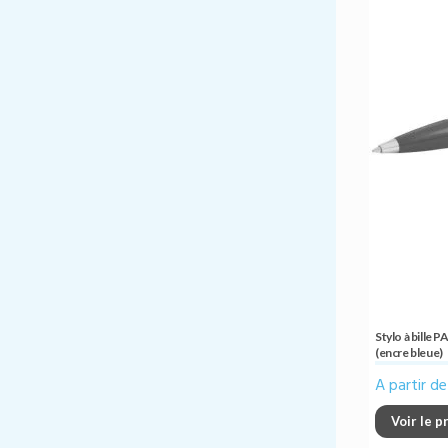
Stylo à bille 
(encre bleue)
A partir d
Voir le p