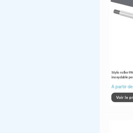
Stylo roller 
inoxydable per
en France
A partir d
Voir le p