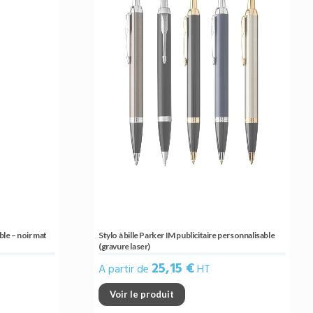
ble – noir mat
Stylo à bille Parker IM publicitaire personnalisable
(gravure laser)
25,15 €
A partir de
HT
Voir le produit