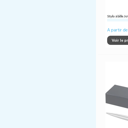
Stylo à bille 
A partir d
Voir le p