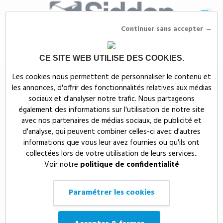
Continuer sans accepter →
CE SITE WEB UTILISE DES COOKIES.
Siddep
>
Par évènement
>
Cadeaux de Noël entreprise​
Les cookies nous permettent de personnaliser le contenu et
les annonces, d'offrir des fonctionnalités relatives aux médias
Cadeaux de Noël
sociaux et d'analyser notre trafic. Nous partageons
entreprise​
également des informations sur l'utilisation de notre site
avec nos partenaires de médias sociaux, de publicité et
d'analyse, qui peuvent combiner celles-ci avec d'autres
informations que vous leur avez fournies ou qu'ils ont
Noël et les fêtes de fin d’année sont des moments uniques marqués
par l’émotion, l’espoir et la gratitude. Offrir un cadeau de Noël
collectées lors de votre utilisation de leurs services..
entreprise est une occasion idéale pour créer un lien fort avec vos
Voir notre
politique de confidentialité
collaborateurs, clients et partenaires. C’est également l’opportunité
de montrer la reconnaissance de l’entreprise envers ceux qui
Paramétrer les cookies
contribuent à son succès tout au long de l’année. Que ce soit pour un
cadeau de Noël pour collaborateur ou pour des cadeaux de fin
d’année entreprise, ces présents laissent une impression durable bien