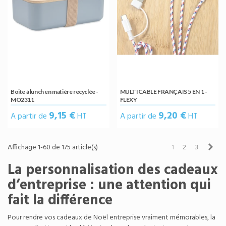
Boite à lunch en matière recyclée -
MULTICABLE FRANÇAIS 5 EN 1 -
MO2311
FLEXY
9,15 €
9,20 €
A partir de
HT
A partir de
HT
Sui
Affichage 1-60 de 175 article(s)
1
2
3
La personnalisation des cadeaux
d’entreprise : une attention qui
fait la différence
Pour rendre vos cadeaux de Noël entreprise vraiment mémorables, la