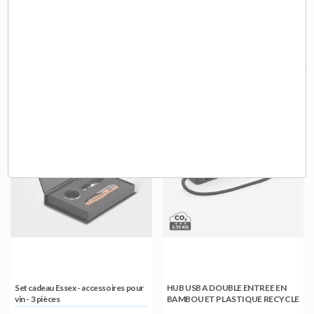
GOURDE EN ACIER RECYCLE
Calendrier de l'Avent marques au
ATHENA - MO6750
choix
7,15 €
7,40 €
A partir de
HT
A partir de
HT
Set cadeau Essex - accessoires pour
HUB USB A DOUBLE ENTREE EN
vin - 3 pièces
BAMBOU ET PLASTIQUE RECYCLE
- P308.5601