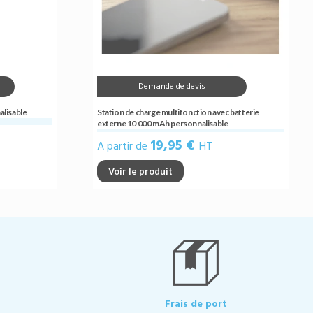
Demande de devis
alisable
Station de charge multifonction avec batterie
externe 10 000 mAh personnalisable
19,95 €
A partir de
HT
Voir le produit
Frais de port