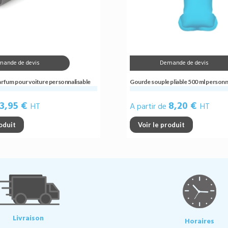
mande de devis
Demande de devis
arfum pour voiture personnalisable
Gourde souple pliable 500 ml personn
3,95 €
8,20 €
HT
A partir de
HT
roduit
Voir le produit
Livraison
Horaires