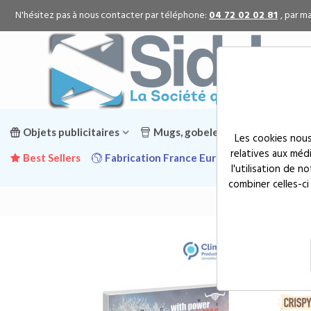
N'hésitez pas à nous contacter par téléphone:
04 72 02 02 81
, par ma
Objets publicitaires
Mugs, gobelets & gourdes public
Les cookies nous
relatives aux méd
Best Sellers
Fabrication France Europe
Promotion
l'utilisation de 
combiner celles-ci