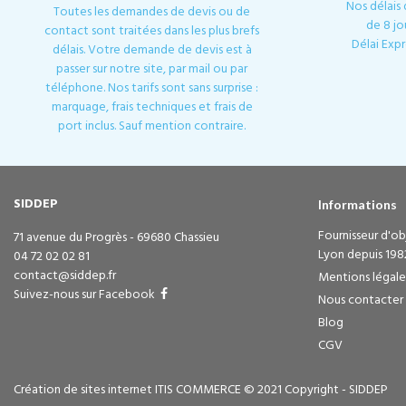
Nos délais
Toutes les demandes de devis ou de
de 8 jo
contact sont traitées dans les plus brefs
Délai Expr
délais. Votre demande de devis est à
passer sur notre site, par mail ou par
téléphone. Nos tarifs sont sans surprise :
marquage, frais techniques et frais de
port inclus. Sauf mention contraire.
SIDDEP
Informations
Fournisseur d'obj
71 avenue du Progrès - 69680 Chassieu
Lyon depuis 198
04 72 02 02 81
contact@siddep.fr
Mentions légale
Suivez-nous sur Facebook
Nous contacter
Blog
CGV
Création de sites internet ITIS COMMERCE © 2021 Copyright - SIDDEP