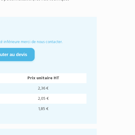
é inférieure merci de nous contacter.
uter au devis
Prix unitaire HT
2,36 €
2,05 €
1,85 €