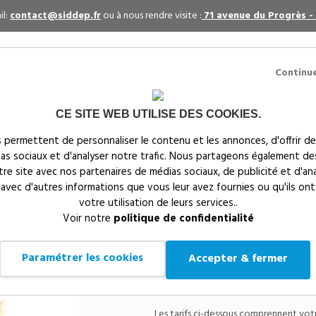
il:
contact@siddep.fr
ou à nous rendre visite :
71 avenue du Progrès -
Continu
CE SITE WEB UTILISE DES COOKIES.
itaires
Par événement
Textiles publicitaires
 permettent de personnaliser le contenu et les annonces, d'offrir de
ias sociaux et d'analyser notre trafic. Nous partageons également de
s
notre site avec nos partenaires de médias sociaux, de publicité et d'an
 avec d'autres informations que vous leur avez fournies ou qu'ils ont
votre utilisation de leurs services..
Siddep
>
Objets publicitaires
>
Publicité gourmande publ
Voir notre
politique de confidentialité
Calendrier de l'Aven
Paramétrer les cookies
Accepter & fermer
Référence
Gourmand avec ses M&M'
Les tarifs ci-dessous comprennent votre