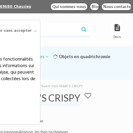
 69680 Chassieu
Qui sommes-nous ?
Blog
Nous contacter
er sans accepter →
Devis
Goodies écologiques
Objets en quadrichromie
s fonctionnalités
s informations sur
alyse, qui peuvent
 collectées lors de
icitaire
>
Calendrier de l'Avent mini M&M'S CRISPY
t mini M&M'S CRISPY
:
110108011
S Crispy et écologique
 personnalisation, les frais techniques