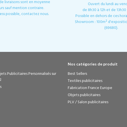
 de livraisons sont en moyenne
Ouvert du lundi au ven
urs sauf mention contraire.
de 8h30 à 12h et de 13h30 
ess possible, contactez nous.
Possible en dehors de ces horai
Showroom : 100m² d'expositio
(69680).
Nos catégories de produit
ets Publicitaires Personnalisés sur
Best Sellers
2
Textiles publicitaires
s
Fabrication France Europe
Objets publicitaires
PLV / Salon publicitaires