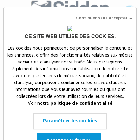
Continuer sans accepter →
CE SITE WEB UTILISE DES COOKIES.
Siddep
>
Objets publicitaires
>
Maison, bien-être & nature publicitaires
>
Les cookies nous permettent de personnaliser le contenu et
Cuisine
>
Décapsuleurs et tire-bouchons publicitaires
les annonces, d'offrir des fonctionnalités relatives aux médias
Décapsuleurs et tire-
sociaux et d'analyser notre trafic. Nous partageons
également des informations sur l'utilisation de notre site
bouchons publicitaires
avec nos partenaires de médias sociaux, de publicité et
d'analyse, qui peuvent combiner celles-ci avec d'autres
informations que vous leur avez fournies ou qu'ils ont
Prix, croissant
14
collectées lors de votre utilisation de leurs services..
Voir notre
politique de confidentialité
Paramétrer les cookies