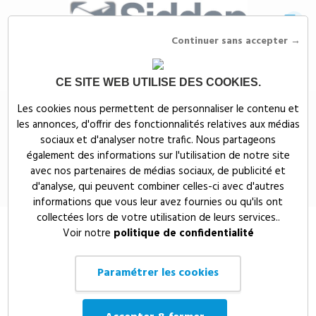
Continuer sans accepter →
CE SITE WEB UTILISE DES COOKIES.
Siddep
>
Objets publicitaires
>
PORTE-CLES DECAPSULEUR EN ALLIAGE DE
Les cookies nous permettent de personnaliser le contenu et
ZINC RECYCLE RCS - P191.6002
les annonces, d'offrir des fonctionnalités relatives aux médias
PORTE-CLES DECAPSULEUR EN
sociaux et d'analyser notre trafic. Nous partageons
également des informations sur l'utilisation de notre site
ALLIAGE DE ZINC RECYCLE RCS -
avec nos partenaires de médias sociaux, de publicité et
P191.6002
d'analyse, qui peuvent combiner celles-ci avec d'autres
informations que vous leur avez fournies ou qu'ils ont
collectées lors de votre utilisation de leurs services..
Voir notre
politique de confidentialité
Paramétrer les cookies