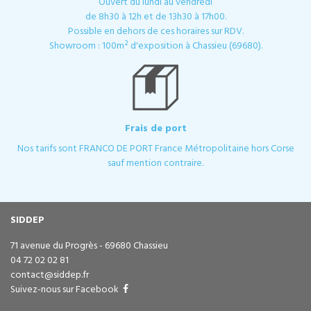
Ouvert du lundi au vendredi
de 8h30 à 12h et de 13h30 à 17h00.
Possible en dehors de ces horaires sur RDV.
Showroom : 100m² d'exposition à Chassieu (69680).
Frais de port
Nos tarifs sont FRANCO DE PORT France Métropolitaine hors Corse
sauf mention contraire.
SIDDEP
71 avenue du Progrès - 69680 Chassieu
04 72 02 02 81
contact@siddep.fr
Suivez-nous sur Facebook