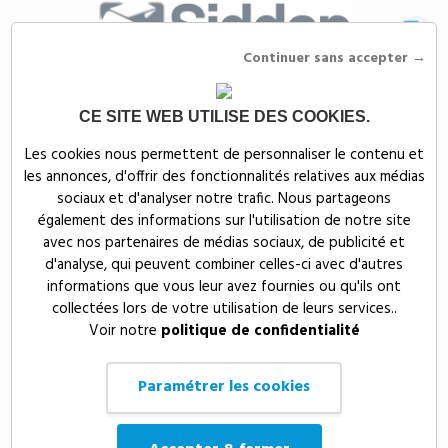
Continuer sans accepter →
CE SITE WEB UTILISE DES COOKIES.
Siddep
>
Objets publicitaires
>
Objets d'écriture publicitaires
>
Trousses
Les cookies nous permettent de personnaliser le contenu et
et accessoires d'écritures publicitaires
les annonces, d'offrir des fonctionnalités relatives aux médias
Trousses et accessoires
sociaux et d'analyser notre trafic. Nous partageons
également des informations sur l'utilisation de notre site
d'écritures publicitaires
avec nos partenaires de médias sociaux, de publicité et
d'analyse, qui peuvent combiner celles-ci avec d'autres
informations que vous leur avez fournies ou qu'ils ont
Prix, croissant
12
collectées lors de votre utilisation de leurs services..
Voir notre
politique de confidentialité
Paramétrer les cookies