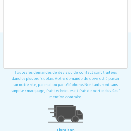
OBJETS - H450
17,90 €
21,04 €
A partir de
HT
A partir de
HT
Affichage 1-12 de 12 article(s)
Devis
Toutes les demandes de devis ou de contact sont traitées
dans les plus brefs délais. Votre demande de devis est à passer
sur notre site, par mail ou par téléphone. Nos tarifs sont sans
surprise : marquage, frais techniques et frais de port inclus. Sauf
mention contraire.
Livraison