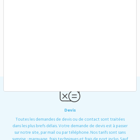
Demande de devis
BONBONS IMPRIMES - sweetprint1
4,30 €
A partir de
HT
Devis
Toutes les demandes de devis ou de contact sont traitées
dans les plus brefs délais. Votre demande de devis est à passer
sur notre site, par mail ou par téléphone. Nos tarifs sont sans
surprise : marquage, frais techniques et frais de port inclus. Sauf