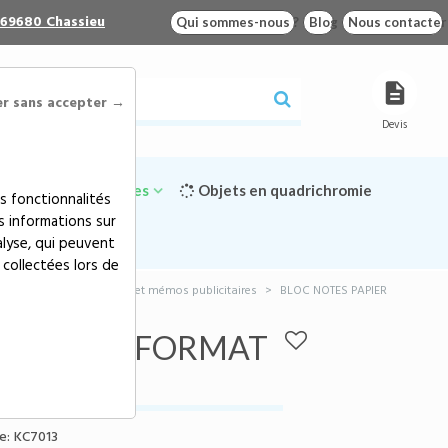
 69680 Chassieu
Qui sommes-nous ?
Blog
Nous contacter
er sans accepter →
Devis
Goodies écologiques
Objets en quadrichromie
s fonctionnalités
s informations sur
alyse, qui peuvent
 collectées lors de
blicitaires
>
Bloc-notes et mémos publicitaires
>
BLOC NOTES PAPIER
 RECYCLÉ FORMAT
e:
KC7013