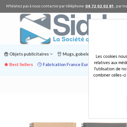
N'hésitez pas à nous contacter par téléphone:
04 72 02 02 81
, par ma
Objets publicitaires
Mugs, gobelets & gourdes public
Les cookies nous
relatives aux méd
Best Sellers
Fabrication France Europe
Promotion
l'utilisation de 
combiner celles-ci