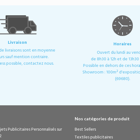
Livraison
Horaires
 de livraisons sont en moyenne
Ouvert du lundi au ven
urs sauf mention contraire.
de 8h30 à 12h et de 13h30 
ess possible, contactez nous.
Possible en dehors de ces horai
Showroom : 100m² d'expositio
(69680).
Nos catégories de produit
ets Publicitaires Personnalisés sur
Best Sellers
2
Textiles publicitaires