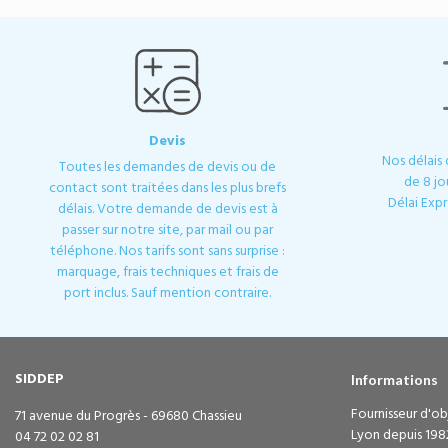
Devis
Nos délais
Toutes les demandes de devis ou de
de 8 jo
contact sont traitées dans les plus brefs
Délai Expr
délais. Votre demande de devis est à
passer sur notre site, par mail ou par
téléphone. Nos tarifs sont sans surprise :
marquage, frais techniques et frais de
port inclus. Sauf mention contraire.
SIDDEP
Informations
Fournisseur d'obj
71 avenue du Progrès - 69680 Chassieu
Lyon depuis 198
04 72 02 02 81