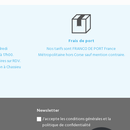
Frais de port
dredi
Nos tarifs sont FRANCO DE PORT France
à 17h00.
Métropolitaine hors Corse sauf mention contraire.
res sur RDV.
n à Chassieu
Newsletter
J'accepte les conditions générales et la
politique de confidentialité