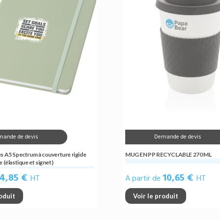
mande de devis
Demande de devis
s A5 Spectrum à couverture rigide
MUG EN PP RECYCLABLE 270 ML
 (élastique et signet)
4,85 €
10,65 €
HT
A partir de
HT
roduit
Voir le produit