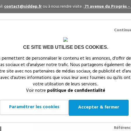
il:
contact@siddep.fr
ou à nous rendre visite :
71 avenue du Progrès -
Continu
CE SITE WEB UTILISE DES COOKIES.
itaires
Par événement
Textiles publicitaires
 permettent de personnaliser le contenu et les annonces, d'offrir de
ias sociaux et d'analyser notre trafic. Nous partageons également de
s
notre site avec nos partenaires de médias sociaux, de publicité et d'an
 avec d'autres informations que vous leur avez fournies ou qu'ils ont
votre utilisation de leurs services..
Siddep
>
Objets publicitaires
>
Accessoires de bureau pu
Voir notre
politique de confidentialité
RECYCLÉ FORMAT A5 - KC7013
BLOC NOTES PAPIER
Paramétrer les cookies
Accepter & fermer
A5 - KC7013
Référenc