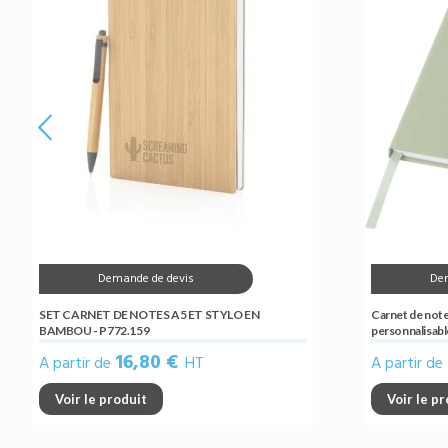
Demande de devis
De
SET CARNET DE NOTES A5 ET STYLO EN
Carnet de note
BAMBOU - P772.159
personnalisable
16,80 €
A partir de
HT
A partir de
Voir le produit
Voir le p