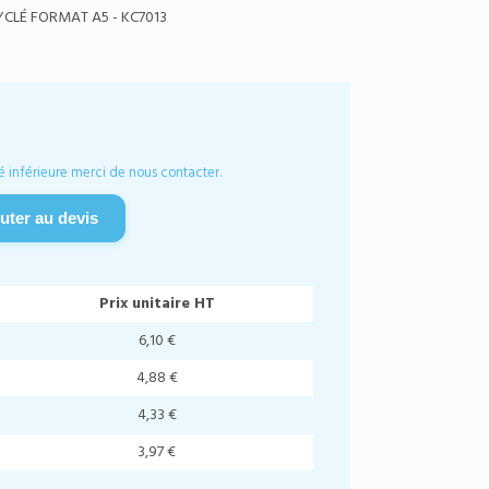
CLÉ FORMAT A5 - KC7013
é inférieure merci de nous contacter.
uter au devis
Prix unitaire HT
6,10 €
4,88 €
4,33 €
3,97 €