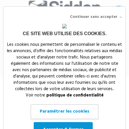
Continuer sans accepter →
CE SITE WEB UTILISE DES COOKIES.
Siddep
>
Textiles publicitaires
>
Vestes personnalisées
>
Blousons et
Les cookies nous permettent de personnaliser le contenu et
coupe-vent publicitaires
>
Coupe-vent enfant éco-responsable
les annonces, d'offrir des fonctionnalités relatives aux médias
Coupe-vent enfant éco-
sociaux et d'analyser notre trafic. Nous partageons
également des informations sur l'utilisation de notre site
responsable
avec nos partenaires de médias sociaux, de publicité et
d'analyse, qui peuvent combiner celles-ci avec d'autres
informations que vous leur avez fournies ou qu'ils ont
collectées lors de votre utilisation de leurs services..
Voir notre
politique de confidentialité
Paramétrer les cookies