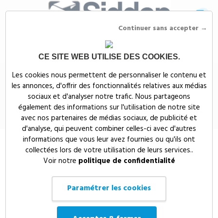
Continuer sans accepter →
CE SITE WEB UTILISE DES COOKIES.
Siddep
>
Textiles publicitaires
>
Vestes personnalisées
>
Blousons et
Les cookies nous permettent de personnaliser le contenu et
coupe-vent publicitaires
>
VESTE COUPE-VENT SPORTSWEAR - PK521
les annonces, d'offrir des fonctionnalités relatives aux médias
VESTE COUPE-VENT
sociaux et d'analyser notre trafic. Nous partageons
également des informations sur l'utilisation de notre site
SPORTSWEAR - PK521
avec nos partenaires de médias sociaux, de publicité et
d'analyse, qui peuvent combiner celles-ci avec d'autres
informations que vous leur avez fournies ou qu'ils ont
collectées lors de votre utilisation de leurs services..
Voir notre
politique de confidentialité
Paramétrer les cookies