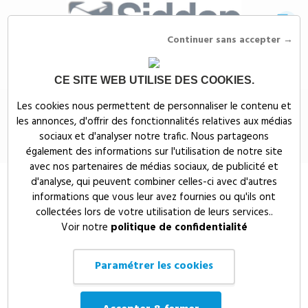
Continuer sans accepter →
CE SITE WEB UTILISE DES COOKIES.
Siddep
>
Objets publicitaires
>
Événementiel publicitaire
>
Briquets
Les cookies nous permettent de personnaliser le contenu et
publicitaires
>
Briquet BIC® J26
les annonces, d'offrir des fonctionnalités relatives aux médias
Briquet BIC® J26
sociaux et d'analyser notre trafic. Nous partageons
également des informations sur l'utilisation de notre site
avec nos partenaires de médias sociaux, de publicité et
d'analyse, qui peuvent combiner celles-ci avec d'autres
informations que vous leur avez fournies ou qu'ils ont
collectées lors de votre utilisation de leurs services..
Voir notre
politique de confidentialité
Paramétrer les cookies