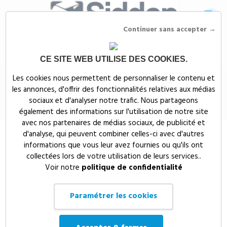
Continuer sans accepter →
CE SITE WEB UTILISE DES COOKIES.
Siddep
>
Objets publicitaires
>
High-Tech & multimedia publicitaires
>
Les cookies nous permettent de personnaliser le contenu et
Clés USB publicitaires
>
Clé USB twister
les annonces, d'offrir des fonctionnalités relatives aux médias
Clé USB twister
sociaux et d'analyser notre trafic. Nous partageons
(
)
également des informations sur l'utilisation de notre site
avec nos partenaires de médias sociaux, de publicité et
d'analyse, qui peuvent combiner celles-ci avec d'autres
informations que vous leur avez fournies ou qu'ils ont
collectées lors de votre utilisation de leurs services..
Voir notre
politique de confidentialité
Paramétrer les cookies