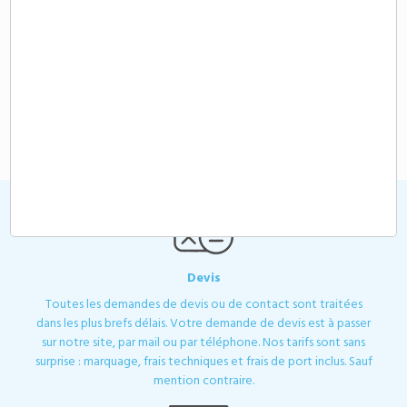
Demande de devis
Chargeur 105W avec câbles intégrés
personnalisable
104,65 €
A partir de
HT
Devis
Toutes les demandes de devis ou de contact sont traitées
dans les plus brefs délais. Votre demande de devis est à passer
sur notre site, par mail ou par téléphone. Nos tarifs sont sans
surprise : marquage, frais techniques et frais de port inclus. Sauf
mention contraire.