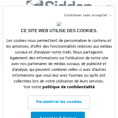
Continuer sans accepter →
CE SITE WEB UTILISE DES COOKIES.
Siddep
>
Objets publicitaires
>
High-Tech & multimedia publicitaires
>
Les cookies nous permettent de personnaliser le contenu et
Clés USB publicitaires
>
Clé USB publicitaire en forme de clé
les annonces, d'offrir des fonctionnalités relatives aux médias
Clé USB publicitaire en forme de
sociaux et d'analyser notre trafic. Nous partageons
également des informations sur l'utilisation de notre site
clé
avec nos partenaires de médias sociaux, de publicité et
d'analyse, qui peuvent combiner celles-ci avec d'autres
informations que vous leur avez fournies ou qu'ils ont
collectées lors de votre utilisation de leurs services..
Voir notre
politique de confidentialité
Paramétrer les cookies