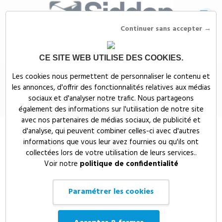
Continuer sans accepter →
CE SITE WEB UTILISE DES COOKIES.
Siddep
>
Objets publicitaires
>
Événementiel publicitaire
>
Divers
Les cookies nous permettent de personnaliser le contenu et
produits événementiel publicitaires
>
Flyer A6 sur papier graines
les annonces, d'offrir des fonctionnalités relatives aux médias
Flyer A6 sur papier graines
sociaux et d'analyser notre trafic. Nous partageons
également des informations sur l'utilisation de notre site
avec nos partenaires de médias sociaux, de publicité et
d'analyse, qui peuvent combiner celles-ci avec d'autres
informations que vous leur avez fournies ou qu'ils ont
collectées lors de votre utilisation de leurs services..
Voir notre
politique de confidentialité
Paramétrer les cookies