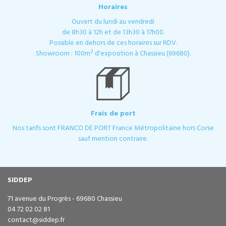
Horaires
Ouvert du lundi au vendredi
de 8h30 à 12h et de 13h30 à 17h00.
Possible en dehors de ces horaires sur RDV.
Showroom : 100m² d'exposition à Chassieu (69680).
Frais de port
Nos tarifs sont FRANCO DE PORT France Métropolitaine hors Corse
sauf mention contraire.
SIDDEP
71 avenue du Progrès - 69680 Chassieu
04 72 02 02 81
contact@siddep.fr