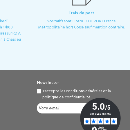
Frais de port
dredi
Nos tarifs sont FRANCO DE PORT France
à 17h00.
Métropolitaine hors Corse sauf mention contraire.
res sur RDV.
n à Chassieu
Newsletter
J'accepte les conditions générales et la
politique de confidentialité