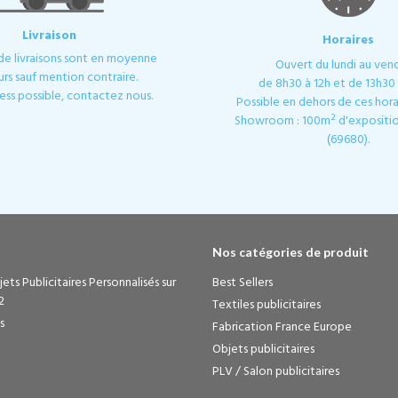
Livraison
Horaires
 de livraisons sont en moyenne
Ouvert du lundi au ven
urs sauf mention contraire.
de 8h30 à 12h et de 13h30 
ess possible, contactez nous.
Possible en dehors de ces horai
Showroom : 100m² d'expositio
(69680).
Nos catégories de produit
ets Publicitaires Personnalisés sur
Best Sellers
2
Textiles publicitaires
s
Fabrication France Europe
Objets publicitaires
PLV / Salon publicitaires