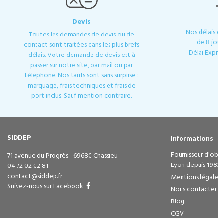
Devis
Nos délais
Toutes les demandes de devis ou de
de 8 jo
contact sont traitées dans les plus brefs
Délai Expr
délais. Votre demande de devis est à
passer sur notre site, par mail ou par
téléphone. Nos tarifs sont sans surprise :
marquage, frais techniques et frais de
port inclus. Sauf mention contraire.
SIDDEP
Informations
Fournisseur d'obj
71 avenue du Progrès - 69680 Chassieu
Lyon depuis 198
04 72 02 02 81
contact@siddep.fr
Mentions légale
Suivez-nous sur Facebook
Nous contacter
Blog
CGV