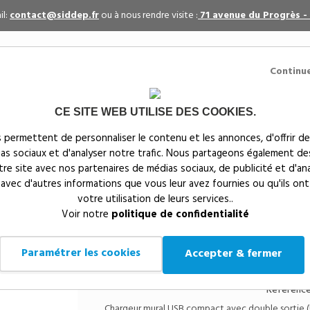
il:
contact@siddep.fr
ou à nous rendre visite :
71 avenue du Progrès -
Continu
CE SITE WEB UTILISE DES COOKIES.
itaires
Par événement
Textiles publicitaires
 permettent de personnaliser le contenu et les annonces, d'offrir de
ias sociaux et d'analyser notre trafic. Nous partageons également de
s
notre site avec nos partenaires de médias sociaux, de publicité et d'an
 avec d'autres informations que vous leur avez fournies ou qu'ils ont
votre utilisation de leurs services..
Siddep
>
Objets publicitaires
>
Événementiel publicitair
Voir notre
politique de confidentialité
Chargeur USB mural 1
personnalisable
Paramétrer les cookies
Accepter & fermer
Référence
Chargeur mural USB compact avec double sortie (