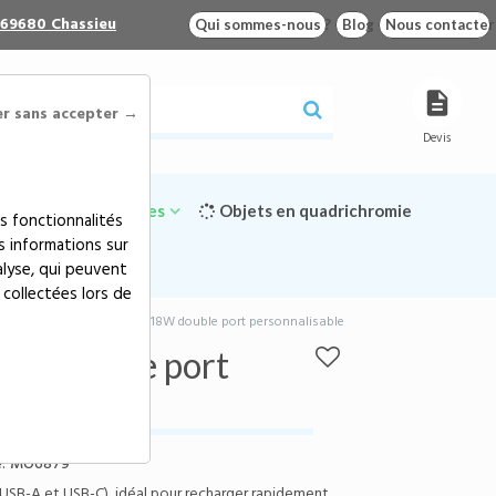
 69680 Chassieu
Qui sommes-nous ?
Blog
Nous contacter
er sans accepter →
Devis
Goodies écologiques
Objets en quadrichromie
s fonctionnalités
s informations sur
alyse, qui peuvent
 collectées lors de
e
>
Chargeur USB mural 18W double port personnalisable
8W double port
:
MO6879
USB-A et USB-C), idéal pour recharger rapidement