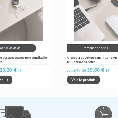
mande de devis
Demande de devis
e clés avec traceur personnalisable
Chargeur de voyage sans fil 2 en 1 V
id)
RCS personnalisable
23,20 €
39,60 €
HT
A partir de
HT
roduit
Voir le produit