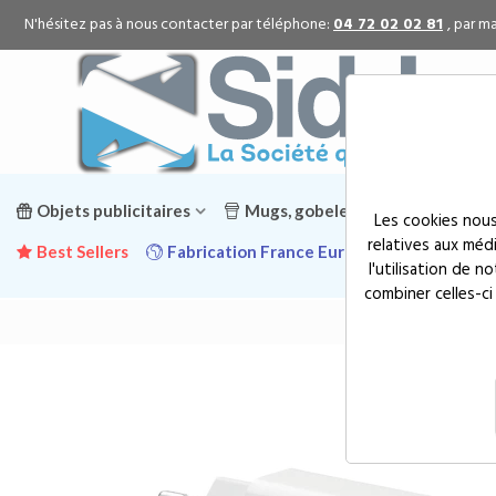
N'hésitez pas à nous contacter par téléphone:
04 72 02 02 81
, par ma
Objets publicitaires
Mugs, gobelets & gourdes public
Les cookies nous
relatives aux méd
Best Sellers
Fabrication France Europe
Promotion
l'utilisation de 
combiner celles-ci