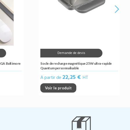
Demande de devis
INGA Baltimore
Socle de recharge magnétique 25W ultra-rapide
Quantum personnalisable
22,25 €
A partir de
HT
Voir le produit