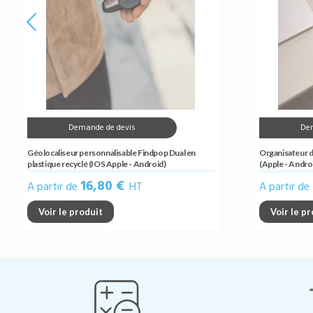
Demande de devis
De
Géolocaliseur personnalisable Findpop Dual en
Organisateur d
plastique recyclé (IOS Apple - Android)
(Apple - Andro
16,80 €
A partir de
HT
A partir de
Voir le produit
Voir le p