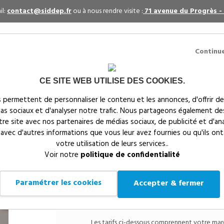
il:
contact@siddep.fr
ou à nous rendre visite :
71 avenue du Progrès -
Continu
CE SITE WEB UTILISE DES COOKIES.
itaires
Par événement
Textiles publicitaires
 permettent de personnaliser le contenu et les annonces, d'offrir de
ias sociaux et d'analyser notre trafic. Nous partageons également de
s
notre site avec nos partenaires de médias sociaux, de publicité et d'an
 avec d'autres informations que vous leur avez fournies ou qu'ils ont
votre utilisation de leurs services..
Siddep
>
Fabrication France Europe
>
Magnet décoratif 
Voir notre
politique de confidentialité
Magnet décorati
Paramétrer les cookies
Accepter & fermer
Référenc
Le magnet à 
Les tarifs ci-dessous comprennent votre marqu