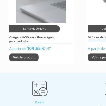
Demande de devis
De
Chargeur 105W avec câbles intégrés
Diffuseur de p
personnalisable
104,65 €
A partir de
HT
A partir de
Voir le produit
Voir le p
Devis