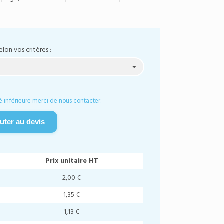
elon vos critères :
é inférieure merci de nous contacter.
uter au devis
Prix unitaire HT
2,00 €
1,35 €
1,13 €