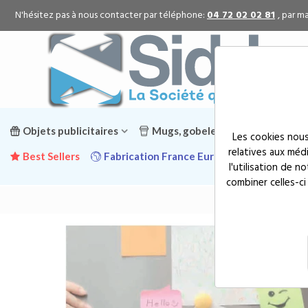
N'hésitez pas à nous contacter par téléphone:
04 72 02 02 81
, par ma
Objets publicitaires
Mugs, gobelets & gourdes public
Les cookies nous
relatives aux méd
Best Sellers
Fabrication France Europe
Promotion
l'utilisation de 
combiner celles-ci