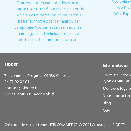
Nos délais
Toutes les demandes de devis ou de
de 8 jo
contact sont traitées dans les plus brefs
Délai Expr
délais. Votre demande de devis est à
passer sur notre site, par mail ou par
téléphone. Nos tarifs sont sans surprise :
marquage, frais techniques et frais de
port inclus. Sauf mention contraire.
SIDDEP
Informations
Fournisseur d'obj
71 avenue du Progrès - 69680 Chassieu
Lyon depuis 198
04 72 02 02 81
contact@siddep.fr
Mentions légale
Suivez-nous sur Facebook
Nous contacter
Blog
CGV
Création de sites internet ITIS COMMERCE © 2021 Copyright - SIDDEP