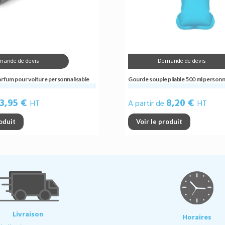
mande de devis
Demande de devis
arfum pour voiture personnalisable
Gourde souple pliable 500 ml personn
3,95 €
8,20 €
HT
A partir de
HT
roduit
Voir le produit
Livraison
Horaires