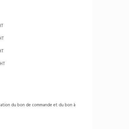
HT
HT
HT
 HT
lidation du bon de commande et du bon à