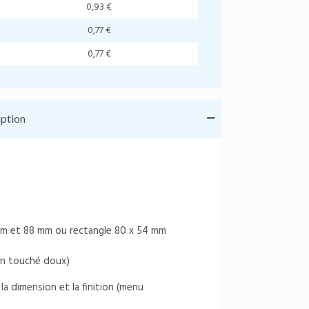
0,93 €
0,77 €
0,77 €
iption
mm et 88 mm ou rectangle 80 x 54 mm
tion touché doux)
la dimension et la finition (menu