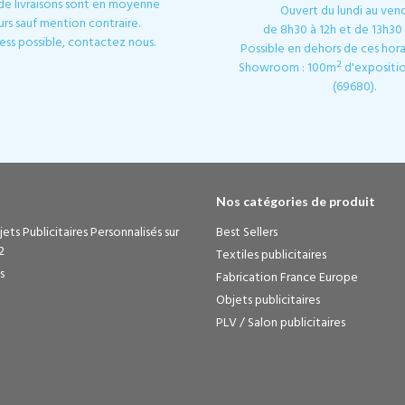
 de livraisons sont en moyenne
Ouvert du lundi au ven
urs sauf mention contraire.
de 8h30 à 12h et de 13h30 
ess possible, contactez nous.
Possible en dehors de ces horai
Showroom : 100m² d'expositio
(69680).
Nos catégories de produit
ets Publicitaires Personnalisés sur
Best Sellers
2
Textiles publicitaires
s
Fabrication France Europe
Objets publicitaires
PLV / Salon publicitaires