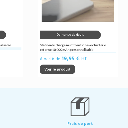
Demande de devis
alisable
Station de charge multifonction avec batterie
externe 10 000 mAh personnalisable
19,95 €
A partir de
HT
Voir le produit
Frais de port