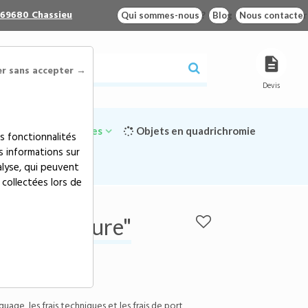
 69680 Chassieu
Qui sommes-nous ?
Blog
Nous contacter
er sans accepter →
Devis
Goodies écologiques
Objets en quadrichromie
s fonctionnalités
s informations sur
alyse, qui peuvent
 collectées lors de
"sur mesure"
f "sur mesure"
e:
VMBMD
votre image !
age, les frais techniques et les frais de port