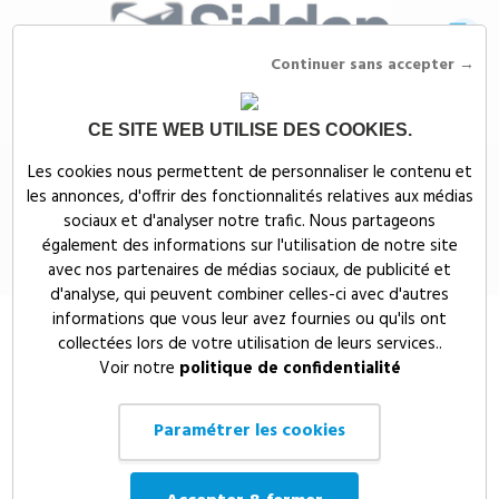
Continuer sans accepter →
CE SITE WEB UTILISE DES COOKIES.
Siddep
>
Mugs, gobelets & gourdes publicitaires
>
Gobelets et verres
Les cookies nous permettent de personnaliser le contenu et
publicitaires
>
Verre à vin plastique réutilisable 18cI
les annonces, d'offrir des fonctionnalités relatives aux médias
Verre à vin plastique réutilisable
sociaux et d'analyser notre trafic. Nous partageons
également des informations sur l'utilisation de notre site
18cI
avec nos partenaires de médias sociaux, de publicité et
d'analyse, qui peuvent combiner celles-ci avec d'autres
informations que vous leur avez fournies ou qu'ils ont
collectées lors de votre utilisation de leurs services..
Voir notre
politique de confidentialité
Paramétrer les cookies