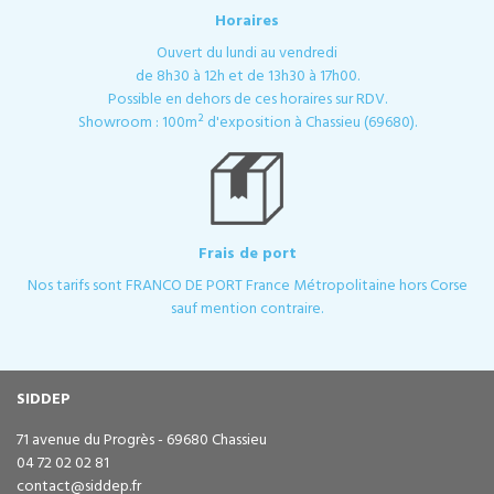
Horaires
Ouvert du lundi au vendredi
de 8h30 à 12h et de 13h30 à 17h00.
Possible en dehors de ces horaires sur RDV.
Showroom : 100m² d'exposition à Chassieu (69680).
Frais de port
Nos tarifs sont FRANCO DE PORT France Métropolitaine hors Corse
sauf mention contraire.
SIDDEP
71 avenue du Progrès - 69680 Chassieu
04 72 02 02 81
contact@siddep.fr