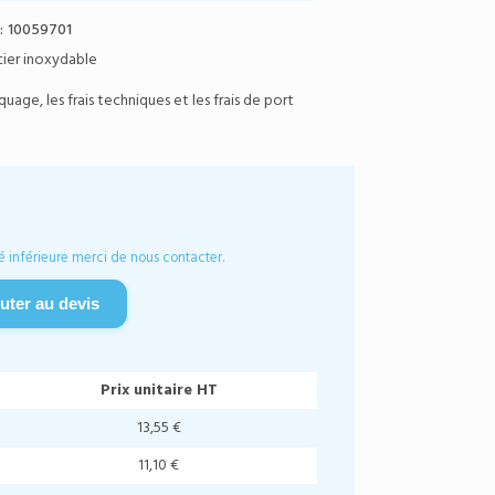
:
10059701
cier inoxydable
age, les frais techniques et les frais de port
é inférieure merci de nous contacter.
uter au devis
Prix unitaire HT
13,55 €
11,10 €