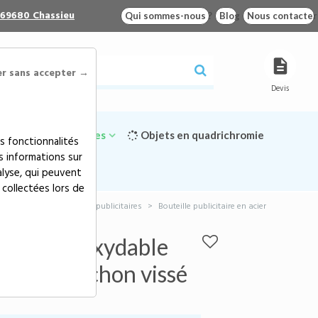
 69680 Chassieu
Qui sommes-nous ?
Blog
Nous contacter
er sans accepter →
Devis
Goodies écologiques
Objets en quadrichromie
s fonctionnalités
s informations sur
alyse, qui peuvent
 collectées lors de
es et bouteilles thermos publicitaires
>
Bouteille publicitaire en acier
ngle silicone
n acier inoxydable
 avec bouchon vissé