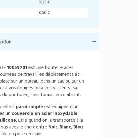
9,25 €
8,50 €
iption
 - 10059701
est une bouteille acier
ournées de travail, les déplacements et
place sur un bureau, dans un sac ou sur un
uer à vos équipes ou à vos visiteurs. Sa
 du quotidien, sans format encombrant.
teille à
paroi simple
est équipée d’un
avec un
couvercle en acier inoxydable
silicone
, utile quand on la transporte à la
vous avez le choix entre
Noir
,
Blanc
,
Bleu
able en prise en main.