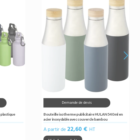
Demande de devis
 plastique
Bouteille isotherme publicitaire HULAN 540 ml en
acier inoxydable avec couvercle bambou
22,60 €
A partir de
HT