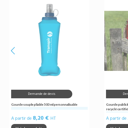
Demande de devis
De
Gourde souple pliable 500 ml personnalisable
Gourde publici
recyclé certif
8,20 €
A partir de
HT
A partir de