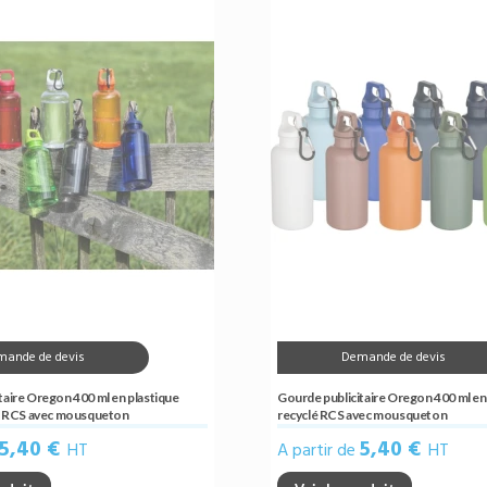
mande de devis
Demande de devis
taire Oregon 400 ml en plastique
Gourde publicitaire Oregon 400 ml en
ié RCS avec mousqueton
recyclé RCS avec mousqueton
5,40 €
5,40 €
HT
A partir de
HT