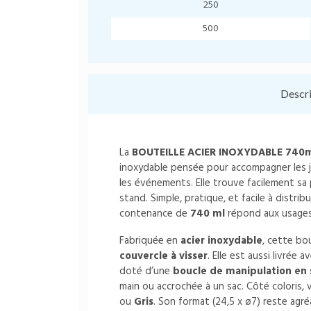
250
500
Descr
La
BOUTEILLE ACIER INOXYDABLE 740ml
inoxydable pensée pour accompagner les j
les événements. Elle trouve facilement sa 
stand. Simple, pratique, et facile à distrib
contenance de
740 ml
répond aux usages
Fabriquée en
acier inoxydable
, cette bou
couvercle à visser
. Elle est aussi livrée 
doté d’une
boucle de manipulation en 
main ou accrochée à un sac. Côté coloris, 
ou
Gris
. Son format (24,5 x ø7) reste agré