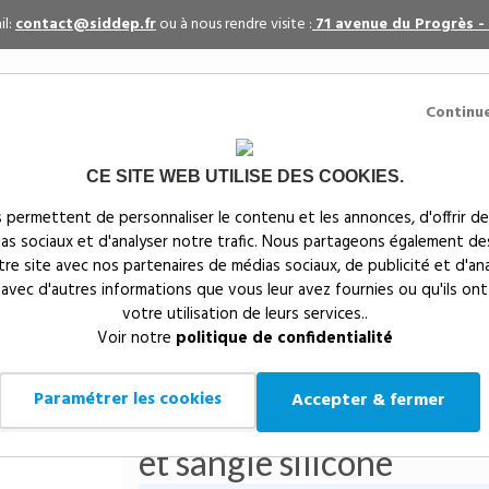
il:
contact@siddep.fr
ou à nous rendre visite :
71 avenue du Progrès -
Continu
CE SITE WEB UTILISE DES COOKIES.
itaires
Par événement
Textiles publicitaires
 permettent de personnaliser le contenu et les annonces, d'offrir de
ias sociaux et d'analyser notre trafic. Nous partageons également de
s
notre site avec nos partenaires de médias sociaux, de publicité et d'an
 avec d'autres informations que vous leur avez fournies ou qu'ils ont
votre utilisation de leurs services..
Siddep
>
Mugs, gobelets & gourdes publicitaires
>
Gourd
Voir notre
politique de confidentialité
inoxydable 740 ml personnalisable avec bouchon vissé et sa
Bouteille publicitaire e
Paramétrer les cookies
Accepter & fermer
740 ml personnalisable
et sangle silicone