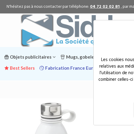
N'hésitez pas à nous contacter par téléphone:
04 72 02 02 81
, par ma
Objets publicitaires
Mugs, gobelets & gourdes public
Les cookies nous
relatives aux méd
Best Sellers
Fabrication France Europe
Promotion
l'utilisation de 
combiner celles-ci