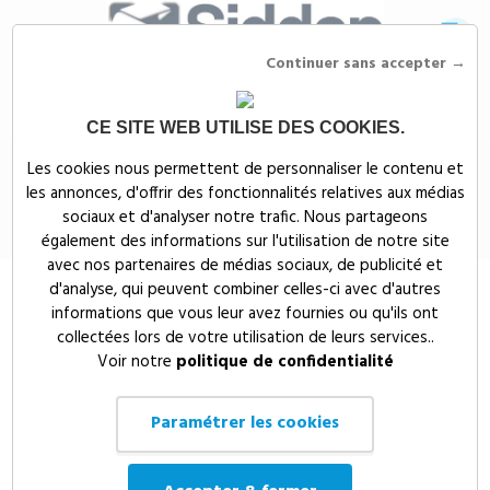
Continuer sans accepter →
CE SITE WEB UTILISE DES COOKIES.
Siddep
>
Objets publicitaires
>
Maison, bien-être & nature publicitaires
>
Les cookies nous permettent de personnaliser le contenu et
TABLIER DE CUISINE - MO6164
les annonces, d'offrir des fonctionnalités relatives aux médias
TABLIER DE CUISINE - MO6164
sociaux et d'analyser notre trafic. Nous partageons
également des informations sur l'utilisation de notre site
avec nos partenaires de médias sociaux, de publicité et
d'analyse, qui peuvent combiner celles-ci avec d'autres
informations que vous leur avez fournies ou qu'ils ont
collectées lors de votre utilisation de leurs services..
Voir notre
politique de confidentialité
Paramétrer les cookies