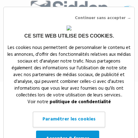
Continuer sans accepter →
CE SITE WEB UTILISE DES COOKIES.
Siddep
>
Objets publicitaires
>
Maison, bien-être & nature publicitaires
>
Les cookies nous permettent de personnaliser le contenu et
PLAID POLAIRES SUBLIMATION & JACQUARD - MICROPLAID
les annonces, d'offrir des fonctionnalités relatives aux médias
PLAID POLAIRES SUBLIMATION &
sociaux et d'analyser notre trafic. Nous partageons
également des informations sur l'utilisation de notre site
JACQUARD - MICROPLAID
avec nos partenaires de médias sociaux, de publicité et
d'analyse, qui peuvent combiner celles-ci avec d'autres
informations que vous leur avez fournies ou qu'ils ont
collectées lors de votre utilisation de leurs services..
Voir notre
politique de confidentialité
Paramétrer les cookies