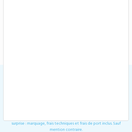
Demande de devis
Plaid Frimas RPET 300 gr
53,00 €
A partir de
HT
Devis
Toutes les demandes de devis ou de contact sont traitées
dans les plus brefs délais. Votre demande de devis est à passer
sur notre site, par mail ou par téléphone. Nos tarifs sont sans
surprise : marquage, frais techniques et frais de port inclus. Sauf
mention contraire.