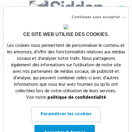
Continuer sans accepter →
CE SITE WEB UTILISE DES COOKIES.
Siddep
>
Objets publicitaires
>
Maison, bien-être & nature publicitaires
>
Les cookies nous permettent de personnaliser le contenu et
Bougie parfumée mini pot
les annonces, d'offrir des fonctionnalités relatives aux médias
Bougie parfumée mini pot
sociaux et d'analyser notre trafic. Nous partageons
également des informations sur l'utilisation de notre site
avec nos partenaires de médias sociaux, de publicité et
d'analyse, qui peuvent combiner celles-ci avec d'autres
informations que vous leur avez fournies ou qu'ils ont
collectées lors de votre utilisation de leurs services..
Voir notre
politique de confidentialité
Paramétrer les cookies