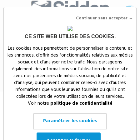
Continuer sans accepter →
CE SITE WEB UTILISE DES COOKIES.
Siddep
>
Objets publicitaires
>
Maison, bien-être & nature publicitaires
>
Les cookies nous permettent de personnaliser le contenu et
PILULIER JOURNALIER AVEC COUVERCLE COULISSANT - BAP614
les annonces, d'offrir des fonctionnalités relatives aux médias
PILULIER JOURNALIER AVEC
sociaux et d'analyser notre trafic. Nous partageons
également des informations sur l'utilisation de notre site
COUVERCLE COULISSANT -
avec nos partenaires de médias sociaux, de publicité et
BAP614
d'analyse, qui peuvent combiner celles-ci avec d'autres
informations que vous leur avez fournies ou qu'ils ont
collectées lors de votre utilisation de leurs services..
Voir notre
politique de confidentialité
Paramétrer les cookies