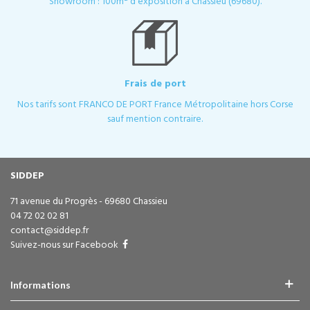
Showroom : 100m² d'exposition à Chassieu (69680).
Frais de port
Nos tarifs sont FRANCO DE PORT France Métropolitaine hors Corse
sauf mention contraire.
SIDDEP
71 avenue du Progrès - 69680 Chassieu
04 72 02 02 81
contact@siddep.fr
Suivez-nous sur Facebook
Informations