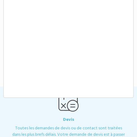
Demande de devis
Chargeur 105W avec câbles intégrés
personnalisable
104,65 €
A partir de
HT
Devis
Toutes les demandes de devis ou de contact sont traitées
dans les plus brefs délais. Votre demande de devis est à passer