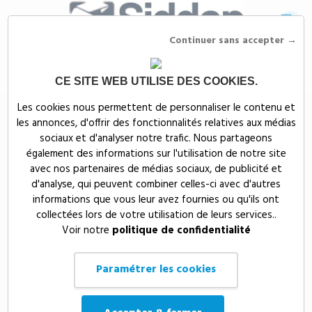
Continuer sans accepter →
CE SITE WEB UTILISE DES COOKIES.
Siddep
>
Objets publicitaires
>
High-Tech & multimedia publicitaires
>
Les cookies nous permettent de personnaliser le contenu et
Objets connectés publicitaires
les annonces, d'offrir des fonctionnalités relatives aux médias
Objets connectés
sociaux et d'analyser notre trafic. Nous partageons
également des informations sur l'utilisation de notre site
publicitaires
avec nos partenaires de médias sociaux, de publicité et
d'analyse, qui peuvent combiner celles-ci avec d'autres
informations que vous leur avez fournies ou qu'ils ont
L’univers des objets publicitaires Hi-Tech et des gadgets insolites
collectées lors de votre utilisation de leurs services..
personnalisés ! Retrouvez ici tous les objets tendances connectés à
Voir notre
politique de confidentialité
votre smartphone ou votre tablette.
Paramétrer les cookies
Prix, croissant
55