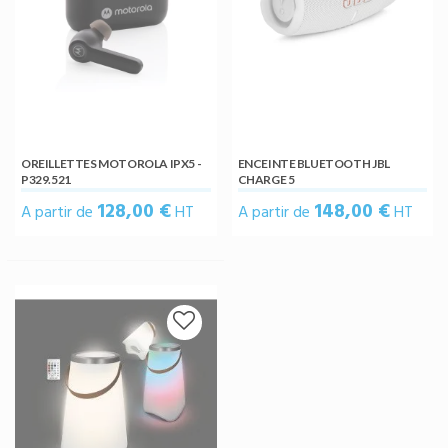
OREILLETTES MOTOROLA IPX5 -
ENCEINTE BLUETOOTH JBL
P329.521
CHARGE 5
128,00 €
148,00 €
A partir de
HT
A partir de
HT