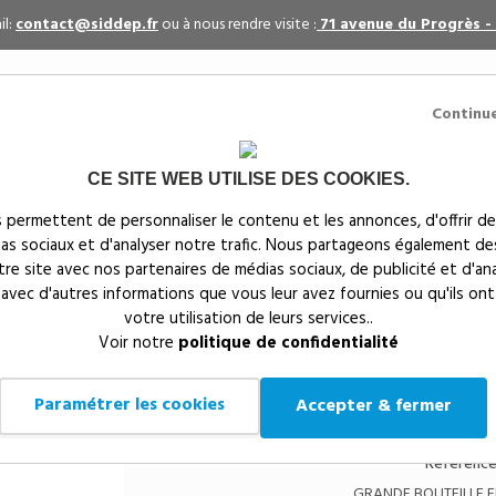
il:
contact@siddep.fr
ou à nous rendre visite :
71 avenue du Progrès -
Continu
CE SITE WEB UTILISE DES COOKIES.
itaires
Par événement
Textiles publicitaires
 permettent de personnaliser le contenu et les annonces, d'offrir de
ias sociaux et d'analyser notre trafic. Nous partageons également de
s
notre site avec nos partenaires de médias sociaux, de publicité et d'an
 avec d'autres informations que vous leur avez fournies ou qu'ils ont
votre utilisation de leurs services..
Siddep
>
Objets publicitaires
>
GRANDE BOUTEILLE EN ACIE
Voir notre
politique de confidentialité
GRANDE BOUTEILLE EN
P436.991
Paramétrer les cookies
Accepter & fermer
Référence
GRANDE BOUTEILLE EN 