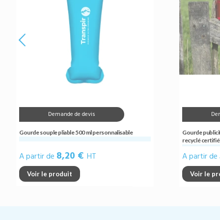
Demande de devis
De
Gourde souple pliable 500 ml personnalisable
Gourde publici
recyclé certif
8,20 €
A partir de
HT
A partir de
Voir le produit
Voir le p