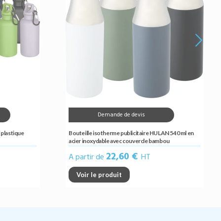
Demande de devis
 plastique
Bouteille isotherme publicitaire HULAN 540 ml en
acier inoxydable avec couvercle bambou
22,60 €
A partir de
HT
Voir le produit