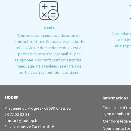
Devis
Nos délais
Toutes les demandes de devis ou de
de 8 jo
contact sont traitées dans les plus brefs
Délai Expr
délais. Votre demande de devis est à
passer sur notre site, par mail ou par
téléphone. Nos tarifs sont sans surprise :
marquage, frais techniques et frais de
port inclus. Sauf mention contraire.
SIDDEP
Informations
Fournisseur d'obj
71 avenue du Progrès - 69680 Chassieu
Lyon depuis 198
04 72 02 02 81
contact@siddep.fr
Mentions légale
Suivez-nous sur Facebook
Nous contacter