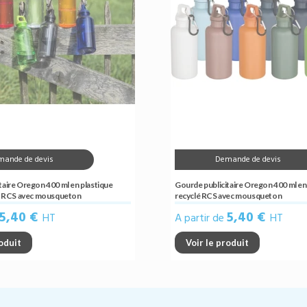
mande de devis
Demande de devis
taire Oregon 400 ml en plastique
Gourde publicitaire Oregon 400 ml en
ié RCS avec mousqueton
recyclé RCS avec mousqueton
5,40 €
5,40 €
HT
A partir de
HT
roduit
Voir le produit