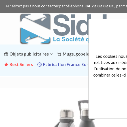
N'hésitez pas à nous contacter par téléphone:
04 72 02 02 81
, par ma
Objets publicitaires
Mugs, gobelets & gourdes public
Les cookies nous
relatives aux méd
Best Sellers
Fabrication France Europe
Promotion
l'utilisation de 
combiner celles-ci