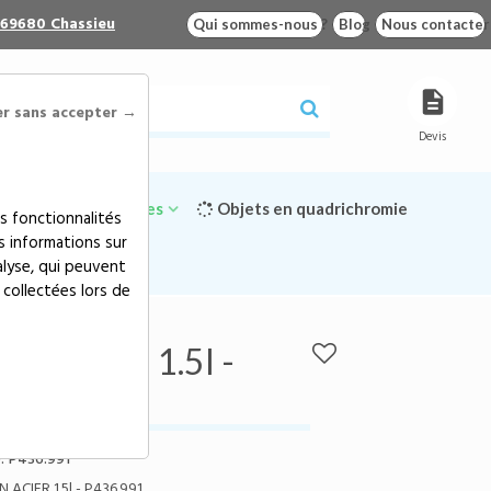
 69680 Chassieu
Qui sommes-nous ?
Blog
Nous contacter
er sans accepter →
Devis
Goodies écologiques
Objets en quadrichromie
s fonctionnalités
s informations sur
alyse, qui peuvent
 collectées lors de
R 1.5l - P436.991
 ACIER 1.5l -
:
P436.991
ACIER 1.5l - P436.991