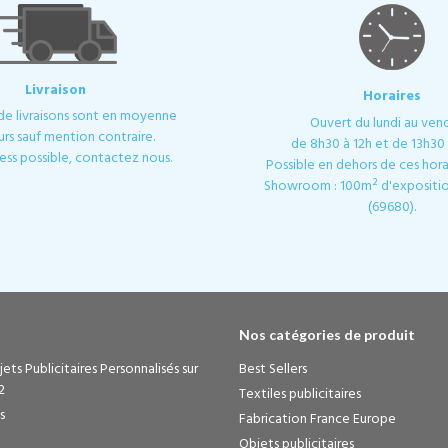
Livraison
Horaires
 de livraisons sont en moyenne
Ouvert du lundi au ven
urs sauf mention contraire.
de 8h30 à 12h et de 13h30 
ess possible, contactez nous.
Possible en dehors de ces horai
Showroom : 100m² d'expositio
(69680).
Nos catégories de produit
ets Publicitaires Personnalisés sur
Best Sellers
2
Textiles publicitaires
s
Fabrication France Europe
Objets publicitaires