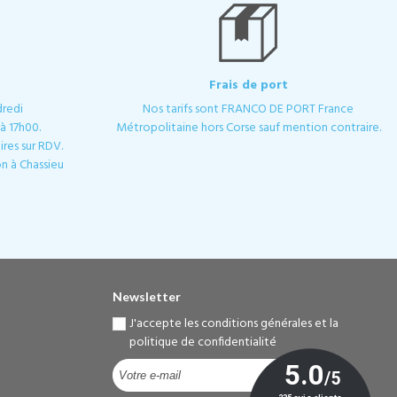
Frais de port
dredi
Nos tarifs sont FRANCO DE PORT France
à 17h00.
Métropolitaine hors Corse sauf mention contraire.
res sur RDV.
n à Chassieu
Newsletter
J'accepte les conditions générales et la
politique de confidentialité