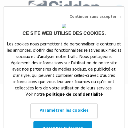
Continuer sans accepter →
CE SITE WEB UTILISE DES COOKIES.
Siddep
>
Objets publicitaires
>
Tote bag publicitaire en coton 180 g/m²
Les cookies nous permettent de personnaliser le contenu et
personnalisable Peru 38 x 42 cm
les annonces, d'offrir des fonctionnalités relatives aux médias
Tote bag publicitaire en coton 180
sociaux et d'analyser notre trafic. Nous partageons
également des informations sur l'utilisation de notre site
g/m² personnalisable Peru 38 x 42
avec nos partenaires de médias sociaux, de publicité et
cm
d'analyse, qui peuvent combiner celles-ci avec d'autres
informations que vous leur avez fournies ou qu'ils ont
collectées lors de votre utilisation de leurs services..
Voir notre
politique de confidentialité
Paramétrer les cookies