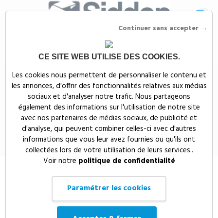
Continuer sans accepter →
CE SITE WEB UTILISE DES COOKIES.
Siddep
>
Objets publicitaires
>
Tasse isotherme Bjorn 360 ml en acier
Les cookies nous permettent de personnaliser le contenu et
inoxydable recyclé personnalisable (anse bois de hêtre)
les annonces, d'offrir des fonctionnalités relatives aux médias
Tasse isotherme Bjorn 360 ml en
sociaux et d'analyser notre trafic. Nous partageons
également des informations sur l'utilisation de notre site
acier inoxydable recyclé
avec nos partenaires de médias sociaux, de publicité et
personnalisable (anse bois de
d'analyse, qui peuvent combiner celles-ci avec d'autres
hêtre)
informations que vous leur avez fournies ou qu'ils ont
collectées lors de votre utilisation de leurs services..
Voir notre
politique de confidentialité
Paramétrer les cookies