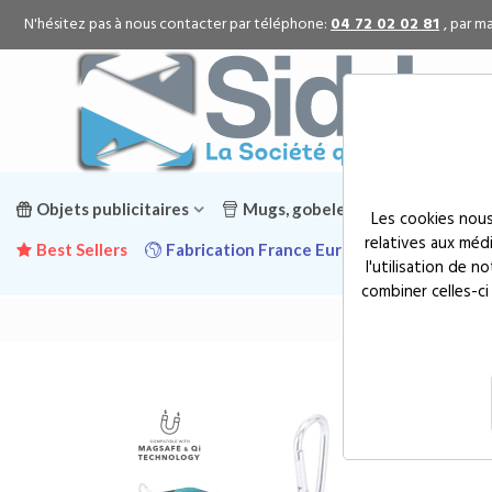
N'hésitez pas à nous contacter par téléphone:
04 72 02 02 81
, par ma
Objets publicitaires
Mugs, gobelets & gourdes public
Les cookies nous
relatives aux méd
Best Sellers
Fabrication France Europe
Promotion
l'utilisation de 
combiner celles-ci