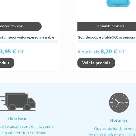
mande de devis
Demande de devis
arfum pour voiture personnalisable
Gourde souple pliable 500 ml personn
3,95 €
8,20 €
HT
A partir de
HT
roduit
Voir le produit
Livraison
Horaires
 de livraisons sont en moyenne
Ouvert du lundi au ven
urs sauf mention contraire.
de 8h30 à 12h et de 13h30 