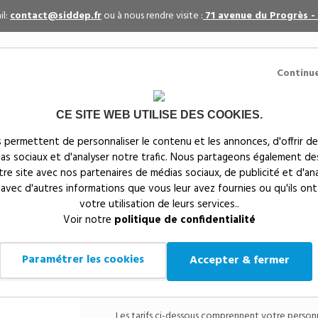
il:
contact@siddep.fr
ou à nous rendre visite :
71 avenue du Progrès -
Continu
CE SITE WEB UTILISE DES COOKIES.
itaires
Par événement
Textiles publicitaires
 permettent de personnaliser le contenu et les annonces, d'offrir de
ias sociaux et d'analyser notre trafic. Nous partageons également de
s
notre site avec nos partenaires de médias sociaux, de publicité et d'an
 avec d'autres informations que vous leur avez fournies ou qu'ils ont
votre utilisation de leurs services..
Siddep
>
Objets publicitaires
>
CHARGEUR HIDMON - 21
Voir notre
politique de confidentialité
CHARGEUR HID
Paramétrer les cookies
Accepter & fermer
Référen
Chargeur sans fi
Les tarifs ci-dessous comprennent votre personnal