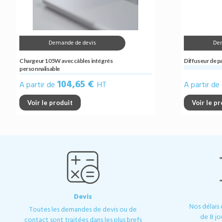
Demande de devis
De
Chargeur 105W avec câbles intégrés
Diffuseur de p
personnalisable
104,65 €
A partir de
HT
A partir de
Voir le produit
Voir le p
Devis
Nos délais
Toutes les demandes de devis ou de
de 8 jo
contact sont traitées dans les plus brefs