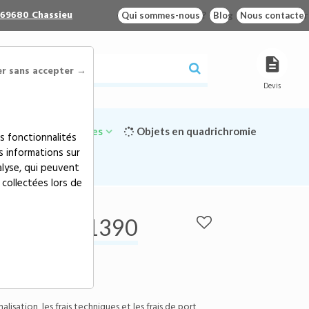
 69680 Chassieu
Qui sommes-nous ?
Blog
Nous contacter
er sans accepter →
Devis
Goodies écologiques
Objets en quadrichromie
s fonctionnalités
s informations sur
alyse, qui peuvent
 collectées lors de
390
MON - 21390
ce:
21390
l avec mousqueton
isation, les frais techniques et les frais de port