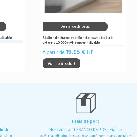
Demande de devis
alisable
Station de charge multifonction avec batterie
externe 10 000 mAh personnalisable
19,95 €
A partir de
HT
Voir le produit
Frais de port
dredi
Nos tarifs sont FRANCO DE PORT France
à 17h00.
Métropolitaine hors Corse sauf mention contraire.