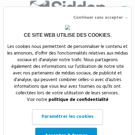
Continuer sans accepter →
CE SITE WEB UTILISE DES COOKIES.
Siddep
>
Objets publicitaires
>
Set de crayons de couleurs BIC® Kids
Les cookies nous permettent de personnaliser le contenu et
Evolution®
les annonces, d'offrir des fonctionnalités relatives aux médias
Set de crayons de couleurs BIC®
sociaux et d'analyser notre trafic. Nous partageons
également des informations sur l'utilisation de notre site
Kids Evolution®
avec nos partenaires de médias sociaux, de publicité et
d'analyse, qui peuvent combiner celles-ci avec d'autres
informations que vous leur avez fournies ou qu'ils ont
collectées lors de votre utilisation de leurs services..
Voir notre
politique de confidentialité
Paramétrer les cookies