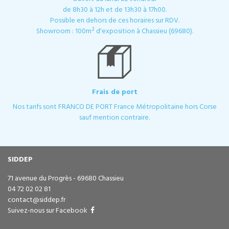
de 8h30 à 12h et de 13h30 à 17h00.
Possible en dehors de ces horaires sur RDV.
Showroom : 100m² d'exposition à Chassieu (69680).
Frais de port
Nos tarifs sont FRANCO DE PORT France Métropolitaine hors Corse
sauf mention contraire.
SIDDEP
71 avenue du Progrès - 69680 Chassieu
04 72 02 02 81
contact@siddep.fr
Suivez-nous sur Facebook