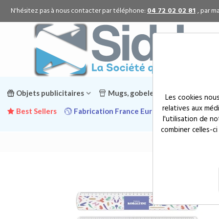
N'hésitez pas à nous contacter par téléphone:
04 72 02 02 81
, par ma
Objets publicitaires
Mugs, gobelets & gourdes public
Les cookies nous
relatives aux méd
Best Sellers
Fabrication France Europe
Promotion
l'utilisation de 
combiner celles-ci