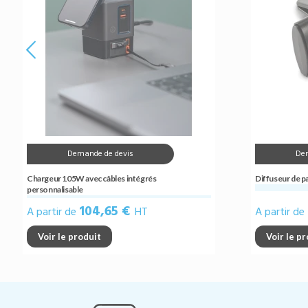
Demande de devis
De
Chargeur 105W avec câbles intégrés
Diffuseur de p
personnalisable
104,65 €
A partir de
HT
A partir de
Voir le produit
Voir le p