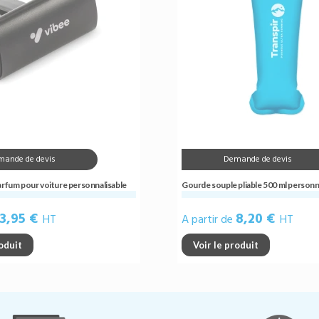
mande de devis
Demande de devis
arfum pour voiture personnalisable
Gourde souple pliable 500 ml personn
3,95 €
8,20 €
HT
A partir de
HT
roduit
Voir le produit