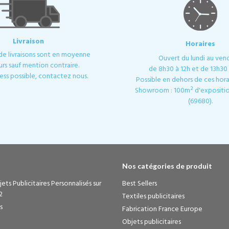
Livraison
Horaires
 de livraisons sont en moyenne
Ouvert du lundi au ven
urs sauf mention contraire.
de 8h30 à 12h et de 13h30 
ess possible, contactez nous.
Possible en dehors de ces horai
Showroom : 100m² d'expositio
(69680).
Nos catégories de produit
ets Publicitaires Personnalisés sur
Best Sellers
2
Textiles publicitaires
s
Fabrication France Europe
Objets publicitaires