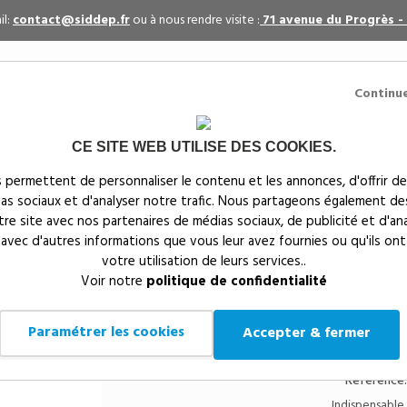
il:
contact@siddep.fr
ou à nous rendre visite :
71 avenue du Progrès -
Continu
CE SITE WEB UTILISE DES COOKIES.
itaires
Par événement
Textiles publicitaires
 permettent de personnaliser le contenu et les annonces, d'offrir de
ias sociaux et d'analyser notre trafic. Nous partageons également de
s
notre site avec nos partenaires de médias sociaux, de publicité et d'an
 avec d'autres informations que vous leur avez fournies ou qu'ils ont
votre utilisation de leurs services..
Siddep
>
Objets publicitaires
>
Règle en plastique (SAN)
Voir notre
politique de confidentialité
Règle en plastique (SA
cm - Made in France
Paramétrer les cookies
Accepter & fermer
Référence:
Indispensable 