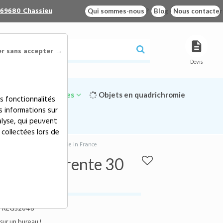
 69680 Chassieu
Qui sommes-nous ?
Blog
Nous contacter
er sans accepter →
Devis
Goodies écologiques
Objets en quadrichromie
s fonctionnalités
s informations sur
alyse, qui peuvent
 collectées lors de
 transparente 30 cm - Made in France
N) transparente 30
REG32048
sur un bureau !