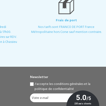
Frais de port
dredi
Nos tarifs sont FRANCO DE PORT France
à 17h00.
Métropolitaine hors Corse sauf mention contraire.
res sur RDV.
n à Chassieu
Newsletter
J'accepte les conditions générales et la
politique de confidentialité