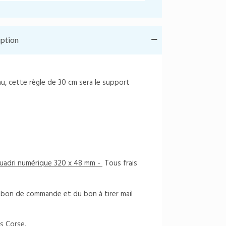
iption
u, cette règle de 30 cm sera le support
 quadri numérique 320 x 48 mm -
Tous frais
du bon de commande et du bon à tirer mail
s Corse.