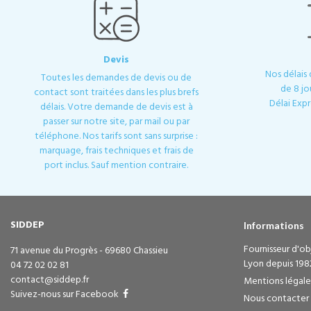
Devis
Nos délais
Toutes les demandes de devis ou de
de 8 jo
contact sont traitées dans les plus brefs
Délai Expr
délais. Votre demande de devis est à
passer sur notre site, par mail ou par
téléphone. Nos tarifs sont sans surprise :
marquage, frais techniques et frais de
port inclus. Sauf mention contraire.
SIDDEP
Informations
Fournisseur d'obj
71 avenue du Progrès - 69680 Chassieu
Lyon depuis 198
04 72 02 02 81
contact@siddep.fr
Mentions légale
Suivez-nous sur Facebook
Nous contacter