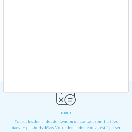
Demande de devis
Chargeur 105W avec câbles intégrés
personnalisable
104,65 €
A partir de
HT
Devis
Toutes les demandes de devis ou de contact sont traitées
dans les plus brefs délais. Votre demande de devis est à passer