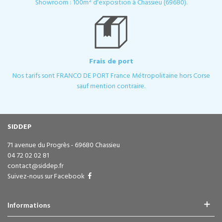
Showroom : 100m² d'exposition à Chassieu (69680).
Frais de port
Nos tarifs sont FRANCO DE PORT France Métropolitaine hors Corse
sauf mention contraire.
SIDDEP
71 avenue du Progrès - 69680 Chassieu
04 72 02 02 81
contact@siddep.fr
Suivez-nous sur Facebook
Informations