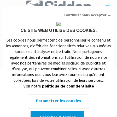
Continuer sans accepter →
CE SITE WEB UTILISE DES COOKIES.
Siddep
>
Objets publicitaires
>
Sac isotherme en polyester recyclé
Les cookies nous permettent de personnaliser le contenu et
personnalisable
les annonces, d'offrir des fonctionnalités relatives aux médias
Sac isotherme en polyester recyclé
sociaux et d'analyser notre trafic. Nous partageons
également des informations sur l'utilisation de notre site
personnalisable
avec nos partenaires de médias sociaux, de publicité et
d'analyse, qui peuvent combiner celles-ci avec d'autres
informations que vous leur avez fournies ou qu'ils ont
collectées lors de votre utilisation de leurs services..
Voir notre
politique de confidentialité
Paramétrer les cookies