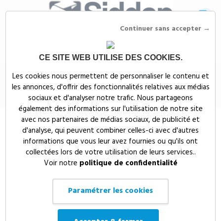
Continuer sans accepter →
CE SITE WEB UTILISE DES COOKIES.
Siddep
>
Objets publicitaires
>
BADGE ROND EN METAL 'L' - BG43
Les cookies nous permettent de personnaliser le contenu et
les annonces, d'offrir des fonctionnalités relatives aux médias
BADGE ROND EN METAL 'L' - BG43
sociaux et d'analyser notre trafic. Nous partageons
également des informations sur l'utilisation de notre site
avec nos partenaires de médias sociaux, de publicité et
d'analyse, qui peuvent combiner celles-ci avec d'autres
informations que vous leur avez fournies ou qu'ils ont
collectées lors de votre utilisation de leurs services..
Voir notre
politique de confidentialité
Paramétrer les cookies