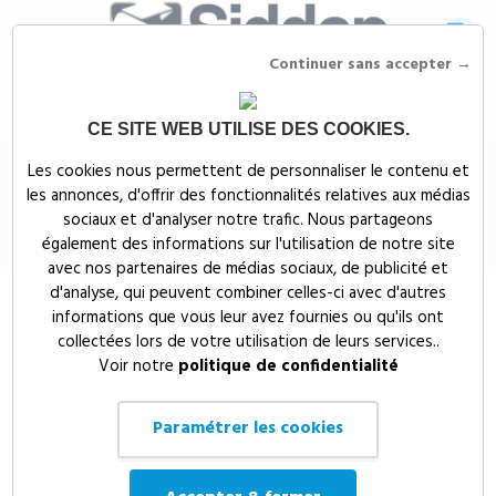
Continuer sans accepter →
CE SITE WEB UTILISE DES COOKIES.
Siddep
>
Objets publicitaires
>
COUVRE SELLE DE VELO BYPRO - MO8071
Les cookies nous permettent de personnaliser le contenu et
les annonces, d'offrir des fonctionnalités relatives aux médias
COUVRE SELLE DE VELO BYPRO -
sociaux et d'analyser notre trafic. Nous partageons
MO8071
également des informations sur l'utilisation de notre site
avec nos partenaires de médias sociaux, de publicité et
d'analyse, qui peuvent combiner celles-ci avec d'autres
informations que vous leur avez fournies ou qu'ils ont
collectées lors de votre utilisation de leurs services..
Voir notre
politique de confidentialité
Paramétrer les cookies