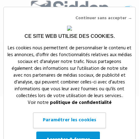
Continuer sans accepter →
CE SITE WEB UTILISE DES COOKIES.
Siddep
>
Objets publicitaires
>
PLV / Salon publicitaires
>
PLV Publicitaire
Les cookies nous permettent de personnaliser le contenu et
& signalétique
>
DRAPEAU STANDARD BEACH COMPLET HAUTEUR 4 M -
les annonces, d'offrir des fonctionnalités relatives aux médias
BEACHINT
sociaux et d'analyser notre trafic. Nous partageons
DRAPEAU STANDARD BEACH
également des informations sur l'utilisation de notre site
avec nos partenaires de médias sociaux, de publicité et
COMPLET HAUTEUR 4 M -
d'analyse, qui peuvent combiner celles-ci avec d'autres
BEACHINT
informations que vous leur avez fournies ou qu'ils ont
collectées lors de votre utilisation de leurs services..
Voir notre
politique de confidentialité
Paramétrer les cookies