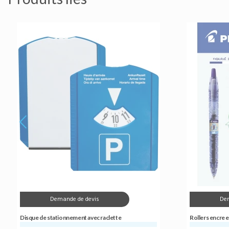
Demande de devis
De
Disque de stationnement avec raclette
Rollers encre 