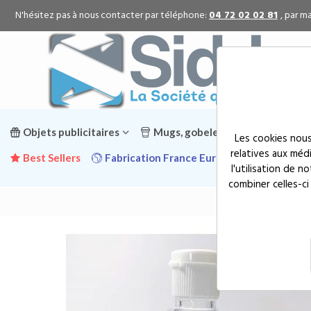
N'hésitez pas à nous contacter par téléphone:
04 72 02 02 81
, par ma
Objets publicitaires
Mugs, gobelets & gourdes public
Les cookies nous
relatives aux méd
Best Sellers
Fabrication France Europe
Promotion
l'utilisation de 
combiner celles-ci