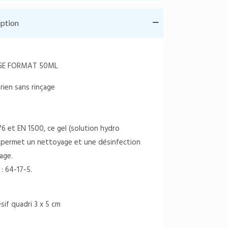
iption
AGE FORMAT 50ML
rien sans rinçage
 et EN 1500, ce gel (solution hydro
t permet un nettoyage et une désinfection
age.
: 64-17-5.
sif quadri 3 x 5 cm