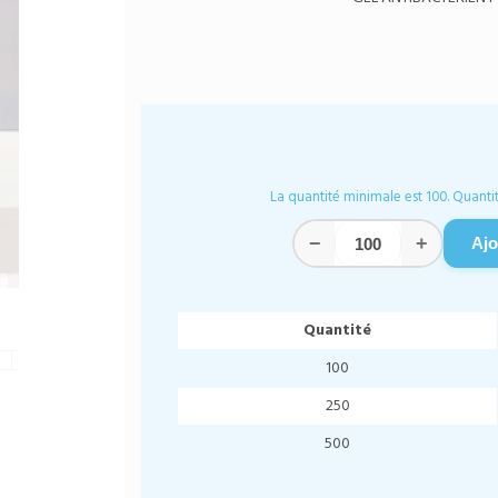
La quantité minimale est 100. Quantit
−
+
Ajo
Quantité
100
250
500