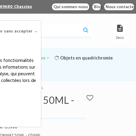
 69680 Chassieu
Qui sommes-nous ?
Blog
Nous contacter
er sans accepter →
Devis
Goodies écologiques
Objets en quadrichromie
s fonctionnalités
s informations sur
alyse, qui peuvent
 collectées lors de
RIEN FORMAT 50ML - G5996
 FORMAT 50ML -
e:
G5996
FORMAT 50ML - G5996