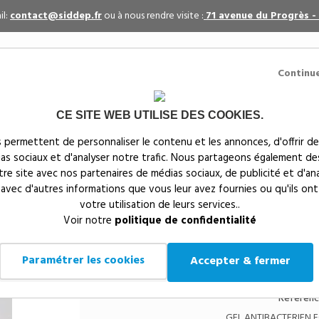
il:
contact@siddep.fr
ou à nous rendre visite :
71 avenue du Progrès -
Continu
CE SITE WEB UTILISE DES COOKIES.
itaires
Par événement
Textiles publicitaires
 permettent de personnaliser le contenu et les annonces, d'offrir de
ias sociaux et d'analyser notre trafic. Nous partageons également de
s
notre site avec nos partenaires de médias sociaux, de publicité et d'an
 avec d'autres informations que vous leur avez fournies ou qu'ils ont
votre utilisation de leurs services..
Siddep
>
Produits sanitaires COVID-19
>
GEL ANTIBACTE
Voir notre
politique de confidentialité
GEL ANTIBACTERIEN
G5996
Paramétrer les cookies
Accepter & fermer
Référenc
GEL ANTIBACTERIEN 