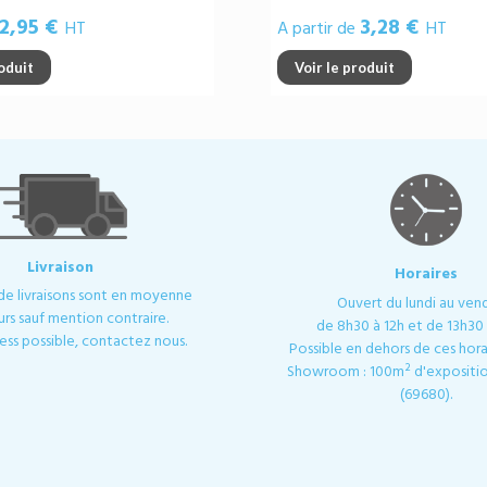
2,95 €
3,28 €
HT
A partir de
HT
roduit
Voir le produit
Livraison
Horaires
 de livraisons sont en moyenne
Ouvert du lundi au ven
urs sauf mention contraire.
de 8h30 à 12h et de 13h30 
ess possible, contactez nous.
Possible en dehors de ces horai
Showroom : 100m² d'expositio
(69680).