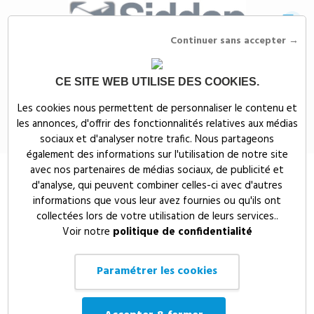
Continuer sans accepter →
CE SITE WEB UTILISE DES COOKIES.
Siddep
>
Produits sanitaires COVID-19
>
Masque tissu lavable 100 fois cat-1
Les cookies nous permettent de personnaliser le contenu et
les annonces, d'offrir des fonctionnalités relatives aux médias
Masque tissu lavable 100 fois cat-1
sociaux et d'analyser notre trafic. Nous partageons
également des informations sur l'utilisation de notre site
avec nos partenaires de médias sociaux, de publicité et
d'analyse, qui peuvent combiner celles-ci avec d'autres
informations que vous leur avez fournies ou qu'ils ont
collectées lors de votre utilisation de leurs services..
Voir notre
politique de confidentialité
Paramétrer les cookies